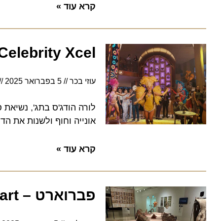
קרא עוד »
Celebrity Xcel תציע את מתחם 'הבזאר' החדשני
עוזי בכר
5 בפברואר 2025
7:11
אונייה וחוף ולשנות את הדרך ב
קרא עוד »
פברוארט – Februart: לילה לבן בהרצליה של תרבות ואמנות