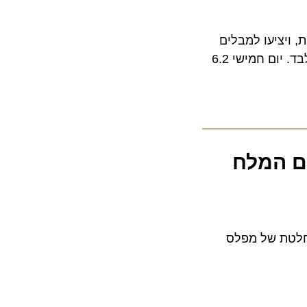
ציעו למבלים
 המלח
טת של מפלס