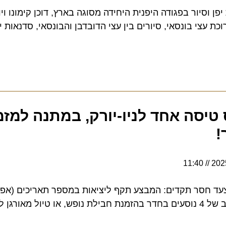
וסיור בפגודה היפנית היחידה מסוגה בארץ, דוכן קימונו ויוק
י בונסאי, סיורים בין עצי הדובדבן והבונסאי, סדנאות יצירה וד
סה אחד לניו-יורק, במתנה למזמינ
11:40
סר תקדים: המבצע תקף ליציאות במספר תאריכים (אפריל, יונ
יורק