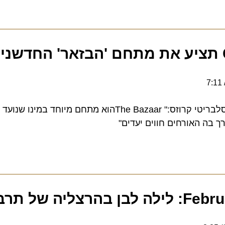
לורה הודג'ס בתג', נשיאת סלבריטי קרוזס:" The Bazaarהוא מתחם מיוחד ב
ה האורחים חווים יעדים"