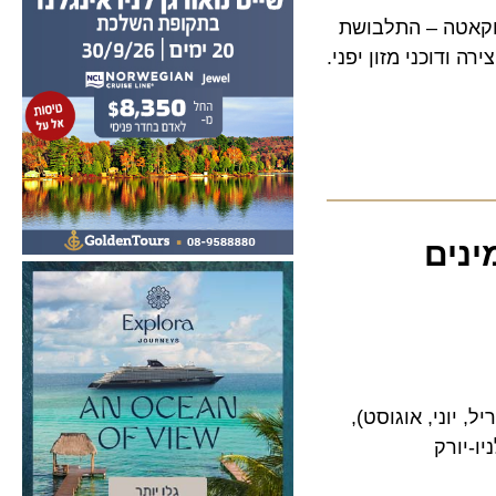
אטה – התלבושת
וכני מזון יפני.
ים
י, אוגוסט),