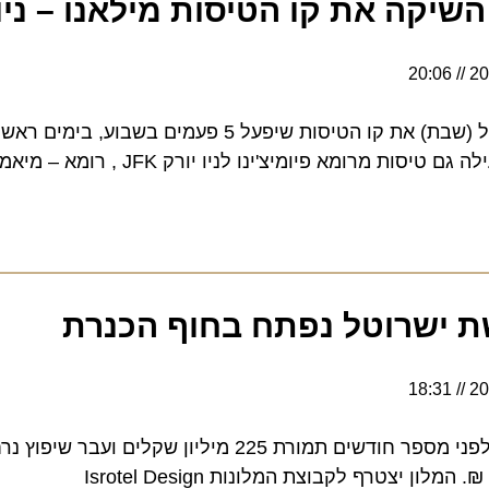
קה את קו הטיסות מילאנו – ניו יורק 
20:06
ITA Airways השיקה אתמול (שבת) את קו הטיסות שיפעל 5 פעמים בשבוע, בימ
מיצ'ינו לניו יורק JFK , רומא – מיאמי ורומא – בוסטון
ישרוטל נפתח בחוף הכנרת
18:31
המלון נרכש על ידי הרשת לפני מספר חודשים תמורת 225 מיליון שקלים ועבר 