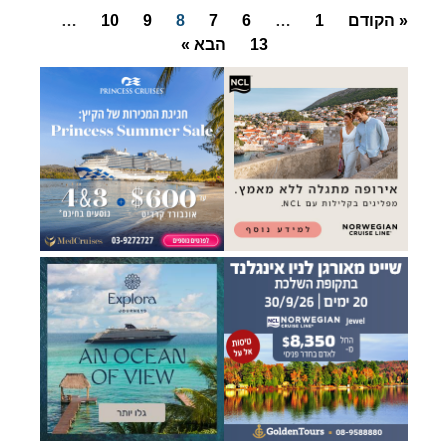
« הקודם
1
…
6
7
8
9
10
…
13
הבא »