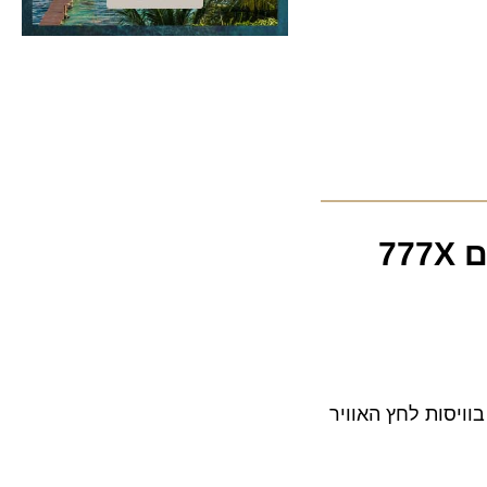
ריטיש איירווייס תרכוש מבואינג 42 מטוסים מדגם 777X
ות לחץ האוויר