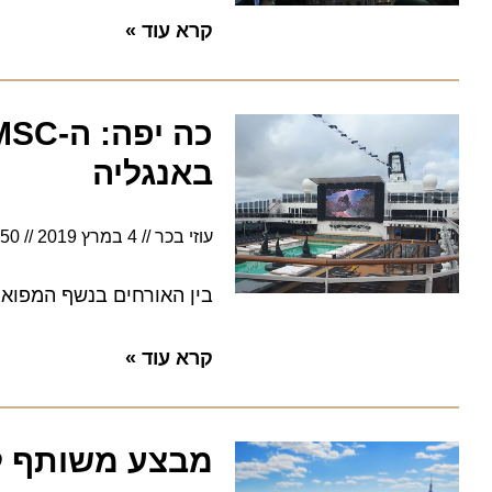
קרא עוד »
כה
באנגליה
עוזי בכר
4 במרץ 2019
11:50
בין האורחים בנשף המפואר של MSC, השחקנית סופיה לורן, ניל רוג'רס ואנדראה בו
קרא עוד »
מבצע משותף לאל על