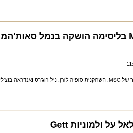
 יפה: ה-MSC בליסימה הושקה בנמל סאות'המפט
צ'לי
 ולמוניות Gett