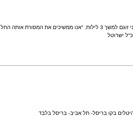
גם השנה, רשת מלונות ישרוטל תארח כ-100 נכי צה"ל ובני זוגם למשך 3 לילות. "אנו ממשיכים את המסורת 
 ישרוטל