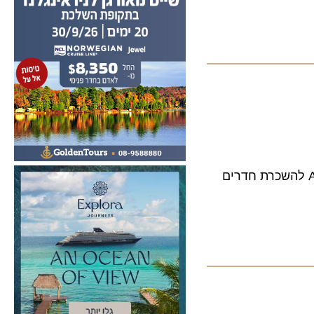
 התעופה טיסת השכר ואחר כך טיסות הלואו קוסט, למרות ההתנגדויות העזות לפעילותן, Airbnb להשכרת חדרים