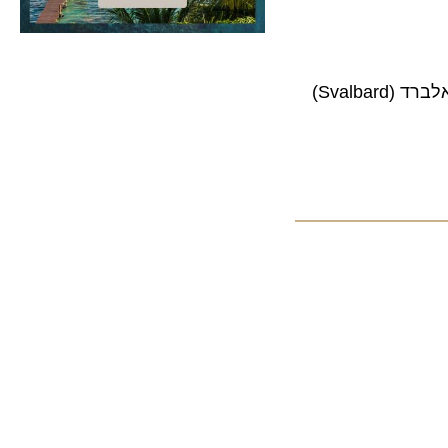
חברת התעופה פינאייר משיקה יעדים חדשים בקיץ 2016 : אדינבורג (Edinburgh) , בילונד (Billund), פולה (Pula) וסבאלברד (Svalbard)