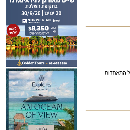
ן', אך ירידה של 17% לעומת יולי 2013. מנכ"ל התאחדות