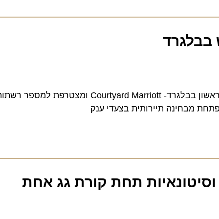
רשת מלונות מריוט תפתח בחודש ספטמבר הקרוב מלון ראשון בבלגרד- Courtyard Marriott ומצטרפ
ת מבחינה תיירותית בצעדי ענק
יטונאיות תחת קורת גג אחת