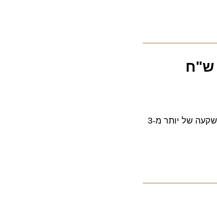
בימים אלה הסתיים שיפוץ יסודי של 56 חדרים (מתוך 96) במלון ישרוטל פונדק רמון בהשקעה של יותר מ-3