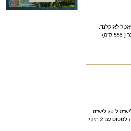
יותר, 13 שעות ו-49 דקות מסיאטל לאוקלנד.
חברת הלאו קוסט ריינאייר הודיעה על הפחתת תעריפי הכבודה בדלפקי הצ'ק אין מ-60 ליש"ט ל-30 ליש"ט
ובשער העלייה למטוס מ-60 ליש"ט ל-50 ליש"ט, שינוי הזמנה תוך 24 שעות בחינם ,עלייה למטוס עם 2 תיקי