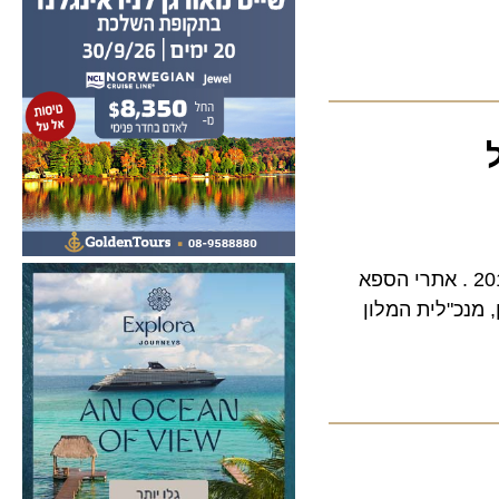
מגזין SpaFinder בחרו בספא אחוזת יערות הכרמל כטוב ביותר בישראל לשנת 2013 . אתרי הספא
כ"לית המלון