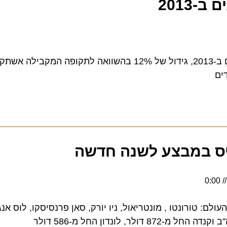
חברת הלאו קוסט , WIZZ AIR הטיסה 13.5 מיליון נוסעים ב-2013, גידול של 12% בהשוואה לתקו
ס במבצע לשנה חדשה
בי העולם: טורונטו , מונטריאול, ניו יורק, סאן פרנסיסקו, לוס אנג'לס,
 לונדון החל מ-586 דולר