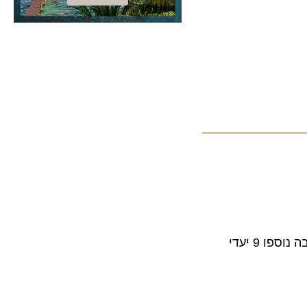
אל על וחברת התעופה הרוסית Siberia Airlines חתמו על הרחבת הסכם הקוד שייר בין שתי החברות במסגרת ההרחבה נוספו 9 יעדי