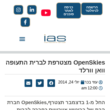
הרשמה
כניסה
לניוזלטר
לאתר
סוכנים
OpenSkies מצטרפת לברית התעופה
וואן וורלד
עוזי בכר
יולי 24, 2014
12:00 am
החל מ-1 בדצמבר תצטרף,OpenSkies חברת
הבת של בריטיש איירווייס כחברה לברית