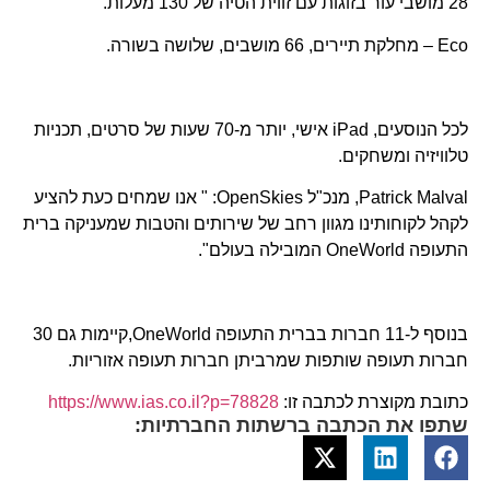
28 מושבי עור בזוגות עם זווית הטיה של 130 מעלות.
Eco – מחלקת תיירים, 66 מושבים, שלושה בשורה.
לכל הנוסעים, iPad אישי, יותר מ-70 שעות של סרטים, תכניות
טלוויזיה ומשחקים.
Patrick Malval, מנכ"ל OpenSkies: " אנו שמחים כעת להציע
לקהל לקוחותינו מגוון רחב של שירותים והטבות שמעניקה ברית
התעופה OneWorld המובילה בעולם".
בנוסף ל-11 חברות בברית התעופה OneWorld,קיימות גם 30
חברות תעופה שותפות שמרביתן חברות תעופה אזוריות.
כתובת מקוצרת לכתבה זו:
https://www.ias.co.il?p=78828
שתפו את הכתבה ברשתות החברתיות: