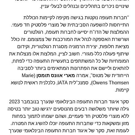
שינויים ניכרים בתהליכים ובנהלים לבעלי עניין.
"חברות תעופה נוקטות בגישה מקיפה לקיימות הכוללת
התייחסות להשפעה הסביבתית של מוצרי פלסטיק חד פעמי.
ההמלצות של הדו"ח יסייעו לחברות תעופה, רגולטורים
ושרשרת האספקה לנהל את המורכבות של צמצומם. זה כולל
מציאת חלופות, יצירת הרמוניה מסגרת רגולטורית, וקידום
שיתוף פעולה כלל-מגזרי. חשוב לציין, המלצות אלו מנצלות את
המומחיות של כל המשתתפים בתעשיית התעופה כדי לפתח,
להתאים וליישם את הפתרונות המתאימים ביותר לסביבה
הייחודית של מטוס", אמרה
מארי אוונס תומסן
(Marie
Owens Thomsen), סמנכ"לית IATA, כלכלנית ראשית לנושא
קיימות.
סקר איגוד חברות התעופה הבינלאומי שנערך בנובמבר 2023
גילה שיותר משלושה רבעים מהנוסעים ירגישו טוב יותר בטיסה
ללא מוצרי פלסטיק חד פעמיים, ושהם ישמחו לתמוך בפחות
מזון ומשקאות כדי שחברות התעופה יוכלו להשיג את המטרה.
לעומת זאת, סקר של איגוד חברות התעופה הבינלאומי שנערך