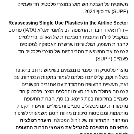
משפטית על הגבלת השימוש במוצרי פלסטיק חד פעמיים
(SUPP) עד סוף 2024.
Reassessing Single Use Plastics in the Airline Secto
r
– דו"ח איגוד חברות התעופה הבינלאומי יאט"א (IATA) פורסם
במקביל לדו"ח התוכנית הסביבתית של האו"ם כדי לסייע
לחברות תעופה, רגולטורים ושרשרת האספקה למטוסים
לצמצם את ההשפעות הסביבתיות של מוצרי פלסטיק חד
פעמיים (SUPP).
מוצרי פלסטיק חד פעמיים נמצאים בשימוש נרחב בתעופה
בשל חוזקם, קלילותם ויכולתם לעמוד בתקנות הבטיחות. עם
זאת, תעשיית התעופה מתמודדת עם אתגרים הקשורים
לצמצום פסולת תא הנוסעים והחלפת מוצרי פלסטיק חד
פעמיים בחלופות בנות קיימא. בנוסף, חברות התעופה
מתמודדות עם מכשולים טכניים ותפעוליים, והיעדר תקנות
מותאמות ומבוססות סיכונים מהוות חסם משמעותי לשיפור
המיחזור והמחזוריות של ניהול הפסולת.
היעדר רגולציה
מתאימה ממשיכה להגביל את מאמצי חברות התעופה