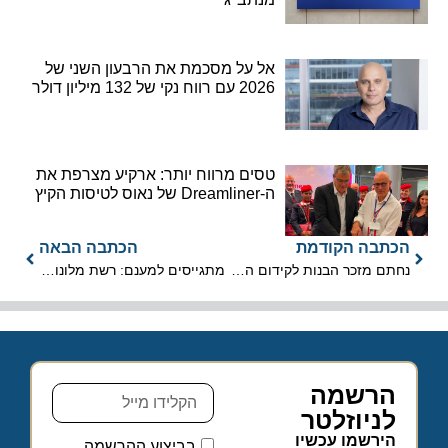
אל על מסכמת את הרבעון השני של
2026 עם רווח נקי של 132 מיליון דולר
טסים מרווח יותר: ארקיע מצרפת את
ה-Dreamliner של נאוס לטיסות הקיץ
הכתבה הקודמת
הכתבה הבאה
נחתם מזכר הבנות לקידום השותפות התיירותית בין ישראל לאלבניה
מתגייסים למענם: רשת מלונות פתאל ועמותת 'נצח יהודה' ביוזמה מרגשת
הרשמה
לניוזלטר
הירשמו עכשיו
בביצוע ההרשמה