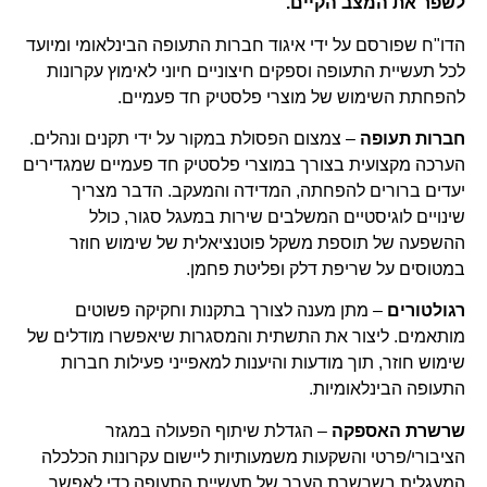
לשפר את המצב הקיים.
הדו"ח שפורסם על ידי איגוד חברות התעופה הבינלאומי ומיועד
לכל תעשיית התעופה וספקים חיצוניים חיוני לאימוץ עקרונות
להפחתת השימוש של מוצרי פלסטיק חד פעמיים.
חברות תעופה
– צמצום הפסולת במקור על ידי תקנים ונהלים.
הערכה מקצועית בצורך במוצרי פלסטיק חד פעמיים שמגדירים
יעדים ברורים להפחתה, המדידה והמעקב. הדבר מצריך
שינויים לוגיסטיים המשלבים שירות במעגל סגור, כולל
ההשפעה של תוספת משקל פוטנציאלית של שימוש חוזר
במטוסים על שריפת דלק ופליטת פחמן.
רגולטורים
– מתן מענה לצורך בתקנות וחקיקה פשוטים
מותאמים. ליצור את התשתית והמסגרות שיאפשרו מודלים של
שימוש חוזר, תוך מודעות והיענות למאפייני פעילות חברות
התעופה הבינלאומיות.
שרשרת האספקה
– הגדלת שיתוף הפעולה במגזר
הציבורי/פרטי והשקעות משמעותיות ליישום עקרונות הכלכלה
המעגלית בשרשרת הערך של תעשיית התעופה כדי לאפשר