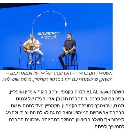
משמאל: חנן בן ארי – הפרזנטור של אל על ועמוס תמם –
השחקן שהשתתף עם חנן בסרטון הקמפיין. צילום שוש להב
השקת EL AL travel תלווה בקמפיין רחב היקף אונליין ואופליין,
בכיכובם של פרנזטור החברה
חנן בן ארי
, לצידו של
עמוס
תמם
, שהצטרף להובלת הקמפיין. הקמפיין נועד להמחיש את
הרחבת אפשרויות המימוש והצבירה גם לעולם התיירות, ולהציג
לציבור את השלב הראשון במהלך רחב יותר שבכוונת החברה
להמשיך ולפתח.