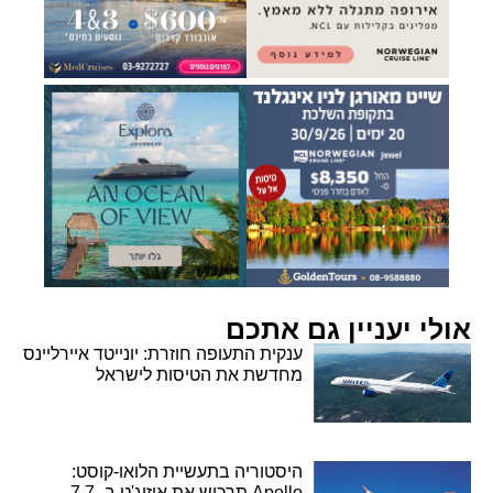
אולי יעניין גם אתכם
ענקית התעופה חוזרת: יונייטד איירליינס
מחדשת את הטיסות לישראל
היסטוריה בתעשיית הלואו-קוסט:
Apollo תרכוש את איזיג'ט ב- 7.7