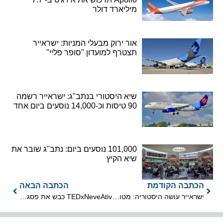
מיליארד דולר
אור ירוק מבעלי המניות: ישראייר
תצטרף למועדון "סופר פליי"
שיא היסטורי בנתב"ג: ישראייר רשמה
90 טיסות וכ-14,000 נוסעים ביום אחד
101,000 נוסעים ביום: נתב"ג שובר את
שיא הקיץ
הכתבה הקודמת
הכתבה הבאה
ישראייר עושה היסטוריה: מטוס ה-A330 הראשון בבעלותה נחת בישראל
TEDxNeveAtiv כבש את פסגת החרמון