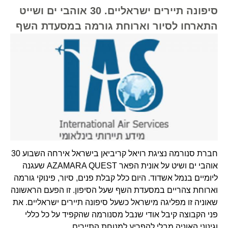
סיפונה תיירים ישראליים. 30 אוהבי ים ושייט
התארחו לסיור וארוחת גורמה במסעדת השף
חברת סנורמה נציגת רויאל קריביאן בישראל אירחה השבוע 30
אוהבי ים ושיט על אונית הפאר AZAMARA QUEST שעגנה
ליומיים בנמל אשדוד. היום כלל קבלת פנים, סיור, פינוקי גורמה
וארוחת צהריים במסעדת השף שעל הסיפון. זו הפעם הראשונה
שאוניה זו מפליגה מישראל כשעל סיפונה תיירים ישראליים. את
פני הקבוצה קיבל אודי שנבל מסנורמה שהקפיד על כל כללי
וגינוני האוניה מבלי להפריע למנוחת התיירים.