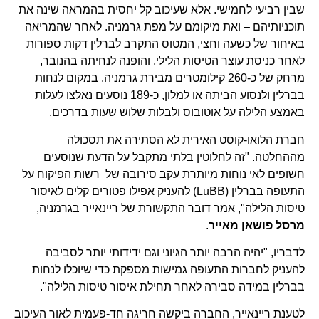
שבין רביעי לחמישי. אלא שעיכוב קל יחסית בהמראה שינה את
תוכניותיהם – ואת מיקומם על מפת גרמניה. לאחר שהמריאה
באיחור של כשעה וחצי, המטוס התקרב לברלין דקות ספורות
לאחר כניסת עוצר הטיסות הלילי, והופנה לנחיתה בהנובר,
מרחק של כ-260 קילומטרים מבירת גרמניה. במקום לנחות
בברלין ולנסוע הביתה או למלון, כ-189 נוסעים נאלצו לעלות
באמצע הלילה על אוטובוס ולבלות שלוש שעות בדרכים.
חברת הלואו-קוסט האירית לא הסתירה את תסכולה
מההחלטה. "זה לחלוטין בלתי מתקבל על הדעת שנוסעים
חשופים לאי נוחות מיותרת עקב סירובה של רשות הפיקוח על
התעופה בברלין (LuBB) להעניק אפילו פטורים קלים לאיסור
טיסות הלילה", אמר דובר התקשורת של ריינאייר בגרמניה,
מרסל פושאן מאייר
.
לדבריו, "יהיה הרבה יותר הגיוני וגם ידידותי יותר לסביבה
להעניק לחברות התעופה גמישות מספקת כדי שיוכלו לנחות
בברלין במידה סבירה לאחר תחילת איסור טיסות הלילה".
לטענת ריינאייר, החברה ביקשה חריגה חד-פעמית לאור העיכוב