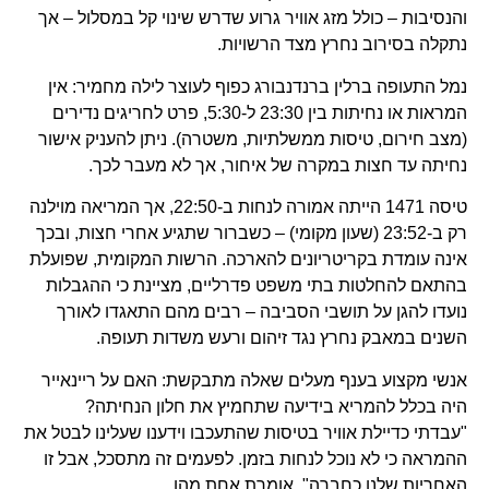
והנסיבות – כולל מזג אוויר גרוע שדרש שינוי קל במסלול – אך
נתקלה בסירוב נחרץ מצד הרשויות.
נמל התעופה ברלין ברנדנבורג כפוף לעוצר לילה מחמיר: אין
המראות או נחיתות בין 23:30 ל-5:30, פרט לחריגים נדירים
(מצב חירום, טיסות ממשלתיות, משטרה). ניתן להעניק אישור
נחיתה עד חצות במקרה של איחור, אך לא מעבר לכך.
טיסה 1471 הייתה אמורה לנחות ב-22:50, אך המריאה מוילנה
רק ב-23:52 (שעון מקומי) – כשברור שתגיע אחרי חצות, ובכך
אינה עומדת בקריטריונים להארכה. הרשות המקומית, שפועלת
בהתאם להחלטות בתי משפט פדרליים, מציינת כי ההגבלות
נועדו להגן על תושבי הסביבה – רבים מהם התאגדו לאורך
השנים במאבק נחרץ נגד זיהום ורעש משדות תעופה.
אנשי מקצוע בענף מעלים שאלה מתבקשת: האם על ריינאייר
היה בכלל להמריא בידיעה שתחמיץ את חלון הנחיתה?
"עבדתי כדיילת אוויר בטיסות שהתעכבו וידענו שעלינו לבטל את
ההמראה כי לא נוכל לנחות בזמן. לפעמים זה מתסכל, אבל זו
האחריות שלנו כחברה", אומרת אחת מהן.