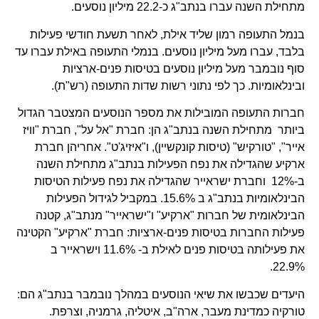
מתחילת השנה עברו בנתב"ג כ-22.2 מיליון נוסעים.
בנמל התעופה רמון שליד אילת, לאחר תשעת חודשי פעילות
בלבד, עברו מעל מיליון נוסעים. בנמלי התעופה באילת עברו עד
סוף נובמבר מעל מיליון נוסעים בטיסות פנים-ארציות
ובינלאומיות. כך לפי נתוני רשות שדות התעופה (רש"ת).
חברות התעופה המובילות את מספר הנוסעים המצטבר הגדול
ביותר מתחילת השנה בנתב"ג הן: חברת "אל על", חברת "וויז
אייר", "טורקיש" (טיסות קונקשיין), ו"איזיג'ט". אחריהן חברת
ארקיע שהגדילה את נפח הפעילות בנתב"ג מתחילת השנה
ב-12% וחברת ישראייר שהגדילה את נפח פעילות הטיסות
הבינלאומיות בנתב"ג ב 15.6%. במקביל לגידול הפעילות
הבינלאומית של חברות "ארקיע" ו"ישראייר" מנתב"ג, קטנה
פעילות החברות בטיסות פנים-ארציות: חברת "ארקיע" הקטינה
את פעילותה בטיסות פנים לאילת ב- 11.6% וישראייר ב
22.9%.
היעדים שכבשו את שיאי הנוסעים במהלך נובמבר בנתב"ג הם:
טורקיה כמדינת מעבר, ארה"ב, איטליה, גרמניה, וצרפת.