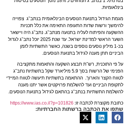
בטרמינל 1 בנתב"ג המהווים כ 18% מסך הנוסעים בטיסות
בינלאומיות.
מגמת הגידול בתנועת הנוסעים הבינלאומית בנתב"ג צפוייה
להימשך ורשות שדות התעופה התאימה את כלל תכניות
ההשקעה והפיתוח לעליה בתנועה מנתב"ג. נתב"ג היה ויישאר
השער הראשי למדינת ישראל. עד שנת 2025 יוכל נתב"ג לגדול
בכ-1 מיליון נוסעים נוספים בשנה, כאשר התשתיות לזמן
הביניים תתן מענה לגידול בתנועת הנוסעים.
על פי התוכנית, רש"ת תבצע השקעה והתאמות מתקציבה
הפנימי של הרשות בסך 5.9 מיליארד שקל בתשתיות נתב"ג
לטווח הקצר והארוך. ההתאמה בתשתיות תיעשה לטווח המיידי
לתקופת הביניים ועד להשלמת פרויקטים אשר יתנו מענה
להשלמת התשתיות בנתב"ג בהתאם לגידול בתנועת הנוסעים.
כתובת מקוצרת לכתבה זו:
https://www.ias.co.il?p=101826
שתפו את הכתבה ברשתות החברתיות: