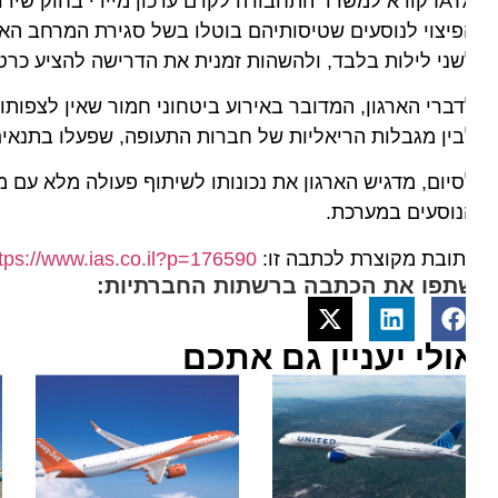
IATA קורא למשרד התחבורה לקדם עדכון מיידי בחוק שירותי
יצוי לנוסעים שטיסותיהם בוטלו בשל סגירת המרחב האווירי.
ני לילות בלבד, ולהשהות זמנית את הדרישה להציע כרטיסי 
ברי הארגון, המדובר באירוע ביטחוני חמור שאין לצפותו, ועל
ין מגבלות הריאליות של חברות התעופה, שפעלו בתנאים קיצו
יום, מדגיש הארגון את נכונותו לשיתוף פעולה מלא עם מש
נוסעים במערכת.
ובת מקוצרת לכתבה זו:
https://www.ias.co.il?p=176590
תפו את הכתבה ברשתות החברתיות:
ולי יעניין גם אתכם