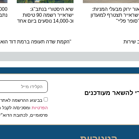
רוק מבעלי המניות:
שיא היסטורי בנתב"ג:
יר תצטרף למועדון
ישראייר רשמה 90 טיסות
נתב"ג ש
 פליי"
וכ-14,000 נוסעים ביום אחד
ה
ות
"הקמת שדה תעופה ברמת דוד הוא המעשה
להשאר מעודכנים
בביצוע ההרשמה לאתר, אני
הפרטיות
ומסכים/ה לקבל תכנים 
פרסומיים, לכתובת הדוא״ל שלי.
קטגוריות