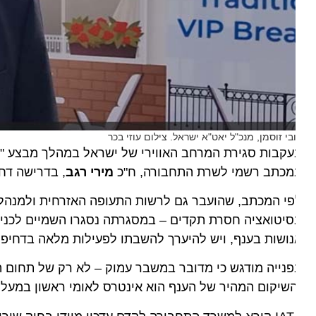
בי זוסמן, מנכ"ל יאט"א ישראל. צילום עוזי בכר
קבות סגירת המרחב האווירי של ישראל במהלך מבצע "עם כ
מכתב רשמי לשרת התחבורה, ח"כ
מירי רגב
, בדרישה דחופה
פי המכתב, שהועבר גם לרשות התעופה האזרחית ולמנהלי ח
ושות בענף, ויש להיערך להשבתו לפעילות מלאה בדחיפות.
נייה מודגש כי מדובר במשבר עמוק – לא רק של תחום התע
שיקום המהיר של הענף הוא אינטרס לאומי ראשון במעלה", נ