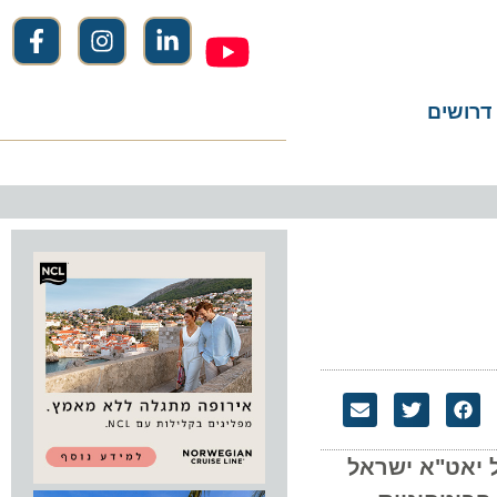
שים
אט"א ישראל