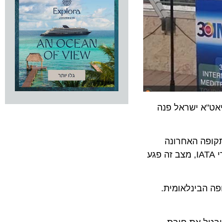
"א ישראל פנה
ה האחרונה
בסיטואציה חסרת תקדים – במסגרתה נסגרו השמיים לכניסת ויציאת טיסות אזרחיות, למעט טיסות חילוץ בודדות. לדברי IATA, מצב זה פגע
בינלאומית.