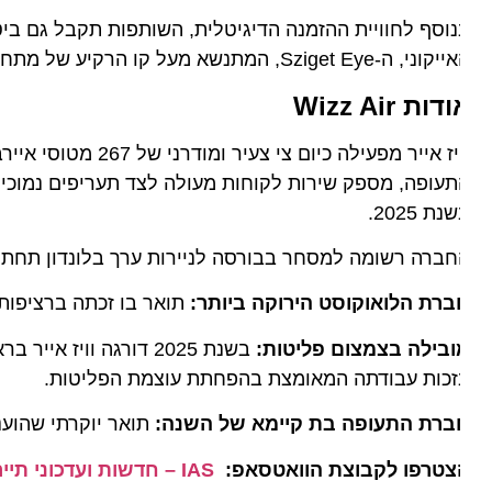
Sziget Eye, המתנשא מעל קו הרקיע של מתחם הפסטיבל והעיר בודפשט, ויהווה סמל מרכזי לחיבור בין שני המותגים.
דות Wizz Air
נת 2025.
רה רשומה למסחר בבורסה לניירות ערך בלונדון תחת הסימול WIZZ, ונחשבת למובילה עולמית גם בתחום השמירה על 
ברת הלואוקוסט הירוקה ביותר:
תואר בו זכתה ברציפות בין השנים 2021–2025 על ידי פרסי הקיימות 
ובילה בצמצום פליטות:
זכות עבודתה המאומצת בהפחתת עוצמת הפליטות.
ברת התעופה בת קיימא של השנה:
תואר יוקרתי שהוענק לח
צטרפו לקבוצת הוואטסאפ:
IAS – חדשות ועדכוני תיירות מהארץ ומהעולם