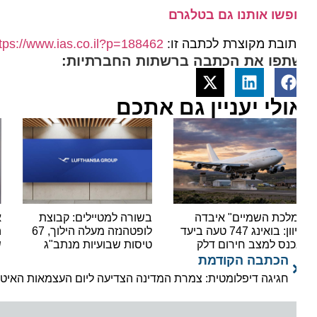
פשו אותנו גם בטלגרם
ובת מקוצרת לכתבה זו:
https://www.ias.co.il?p=188462
תפו את הכתבה ברשתות החברתיות:
ולי יעניין גם אתכם
לכת השמיים" איבדה
בשורה למטיילים: קבוצת
אל ע
כיוון: בואינג 747 טעה ביעד
לופטהנזה מעלה הילוך, 67
כנס למצב חירום דלק
טיסות שבועיות מנתב"ג
של 132 מיליון דולר
הכתבה הקודמת
חגיגה דיפלומטית: צמרת המדינה הצדיעה ליום העצמאות האיטלקי