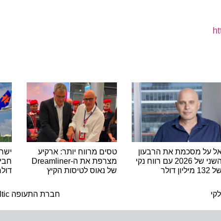
ל מסכמת את הרבעון
טסים מרווח יותר: ארקיע
ישראייר
השני של 2026 עם רווח נקי
מצרפת את ה-Dreamliner
של נאוס לטיסות הקיץ
דולר בל
ה
חברת התעופה airBaltic חוזרת לישראל