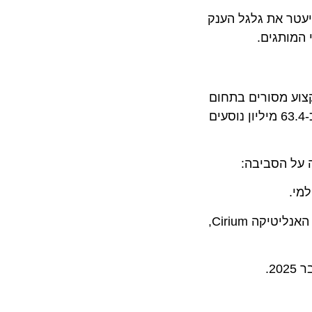
לית, השותפות תקבל גם ביטוי ויזואלי בולט בשטח הפסטיבל: השנה, הלוגו של Wizz Air יעטר את גלגל הענק
חברה, המורכב מאנשי מקצוע מסורים בתחום
התעופה, מספק שירות לקוחות מעולה לצד תעריפים נמוכים במיוחד – שילוב שהפך את וויז אייר לבחירה המועדפת על כ-63.4 מיליון נוסעים
בשנת 2025 דורגה וויז אייר בראש דירוג הפליטות של חברות התעופה הגדולות על ידי חברת האנליטיקה Cirium,