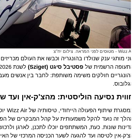
 - מטוסים לפני המראה. צילום יח"צ
י מותגי ענק שנולדו בהונגריה וכבשו את העולם מכריזים ה
תעופה הרשמית של
פסטיבל סיגט (Sziget)
לשנת
ונגריים חולקים משימה משותפת: לחבר בין אנשים מעבר לגבול
לובוס.
ווית נסיעה הוליסטית: מהצ'ק-אין ועד שע
במסגרת שיתו
ינות שונות. כעת, המשתתפים יוכלו לתכנן, לארגן ולרכוש 
'ק-אין לטיסה ועד להגעה לשער הכניסה המרכזי של האי.