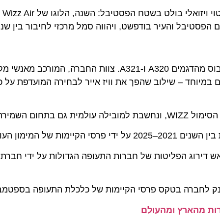
בנוסף לחוויית ההזמנה הדיגיט
וויז אייר מפעילה כיום צי צעיר ומודרני של 267 מטוסי איירבוס מהדגמים A320 ו-A321. צוות ה
הסביבה:
של המימון העולמי.
ברה בטקס פרסי הקיימות של כלכלת התעופה בספטמבר 2025.