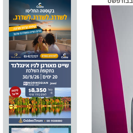
ודפשט