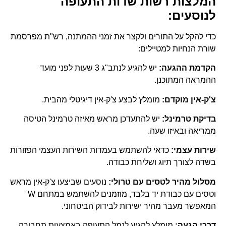
המלצות רשות שדות התעופה
לנוסעים:
כדי להקל על התורים ולקצר את זמני ההמתנה, רש"ת מפרסמת
שורת הנחיות למטיילים:
הקדמת ההגעה:
יש להגיע לנתב"ג 3 שעות לפני מועד
ההמראה המתוכנן.
צ'ק-אין מוקדם:
מומלץ לבצע צ'ק-אין דיגיטלי מהבית.
בדיקת טרמינל:
יש להתעדכן מראש מאיזה טרמינל הטיסה
ממריאה ובאיזו שעה.
שירות עצמי:
כדאי להשתמש בעמדות השירות העצמי הפזורות
בשדה לצורך תיוג ושליחת כבודה.
מסלול מהיר לטסים עם טרולי:
נוסעים שביצעו צ'ק-אין מראש
וטסים עם כבודת יד בלבד, מוזמנים להשתמש במתחם W
המאפשר מעבר מהיר ישירות לבידוק הביטחוני.
דרכי הגעה:
מומלץ להגיע לנמל התעופה באמצעות תחבורה