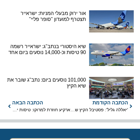
אור ירוק מבעלי המניות: ישראייר
תצטרף למועדון "סופר פליי"
שיא היסטורי בנתב"ג: ישראייר רשמה
90 טיסות וכ-14,000 נוסעים ביום אחד
101,000 נוסעים ביום: נתב"ג שובר את
שיא הקיץ
הכתבה הקודמת
הכתבה הבאה
'יאללה גליל': פסטיבל הקיץ שיחזיר את ישראל לצפון
ארקיע חוזרת למרוקו: טיסות ישירות למרקש יתחדשו באוגוסט הקרוב