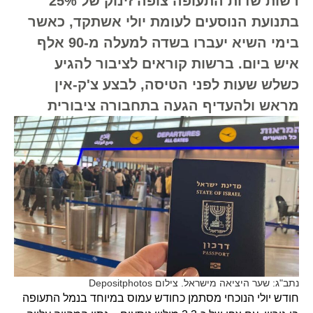
רשות שדות התעופה צופה זינוק של 25%
בתנועת הנוסעים לעומת יולי אשתקד, כאשר
בימי השיא יעברו בשדה למעלה מ-90 אלף
איש ביום. ברשות קוראים לציבור להגיע
כשלש שעות לפני הטיסה, לבצע צ'ק-אין
מראש ולהעדיף הגעה בתחבורה ציבורית
נתב"ג: שער היציאה מישראל. צילום Depositphotos
חודש יולי הנוכחי מסתמן כחודש עמוס במיוחד בנמל התעופה