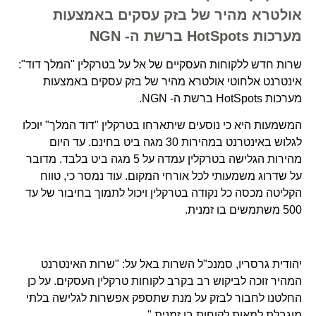
אולטרא מהיר של בזק עסקים באמצעות
מערכות HotSpots ברשת ה- NGN
שרות חדש ללקוחות העסקיים של אל על בטרקלין "המלך דוד":
אינטרנט אלחוטי אולטרא מהיר של בזק עסקים באמצעות
מערכות HotSpots ברשת ה- NGN.
המשמעות היא כי נוסעים שיתארחו בטרקלין "דוד המלך" יוכלו
לגלוש באינטרנט במהירות 30 מגה ביט בחינם. עד היום
מהירות הגלישה בטרקלין עמדה על 5 מגה ביט בלבד. מדובר
על שדרוג משמעותי לכל אורחי המקום. עוד נמסר כי, טווח
הקליטה מכסה כל נקודה בטרקלין ויכול לתמוך בחיבור של עד
500 משתמשים בו זמנית.
יהודית גרסריו, סמנכ"ל השרות באל על: "שרות האינטרנט
המהיר זוכה לביקוש רב בקרב לקוחות טרקלין העסקים. על כן
החלטנו לחבור לבזק על מנת שתספק אפשרות לגלישה בלתי
מוגבלת למאות לקוחות בו זמנית."