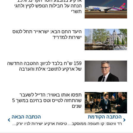
ארקיע במבצע חסר תקדים: 15%
הנחה על חבילות הנופש לקיץ ולחגי
תשרי
היעד החם הבא: ישראייר תחל לטוס
ישירות למדריד
159 ש"ח בלבד לכיוון: ההטבה החדשה
של ארקיע לתושבי אילת והערבה
תפסו אותו באוויר: הדייל לשעבר
שהתחזה לטייס וטס בחינם במשך 5
שנים
הכתבה הקודמת
הכתבה הבאה
רד ווינגס: קו תעופה ממוסקבה וסוצ'י לרמון החל מה-12 ביוני
טיסות ארקיע ישירות לניו יורק במחיר חסר תקדים