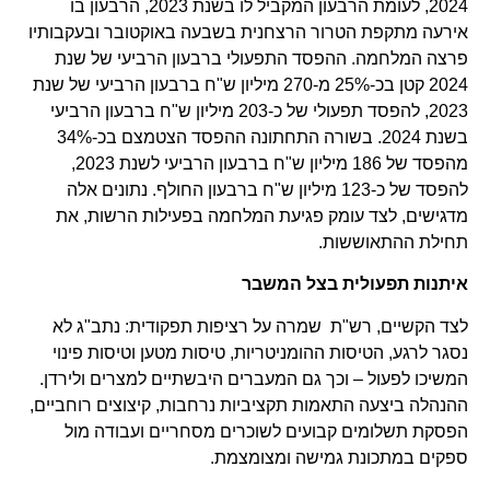
2024, לעומת הרבעון המקביל לו בשנת 2023, הרבעון בו
אירעה מתקפת הטרור הרצחנית בשבעה באוקטובר ובעקבותיו
פרצה המלחמה. ההפסד התפעולי ברבעון הרביעי של שנת
2024 קטן בכ-25% מ-270 מיליון ש"ח ברבעון הרביעי של שנת
2023, להפסד תפעולי של כ-203 מיליון ש"ח ברבעון הרביעי
בשנת 2024. בשורה התחתונה ההפסד הצטמצם בכ-34%
מהפסד של 186 מיליון ש"ח ברבעון הרביעי לשנת 2023,
להפסד של כ-123 מיליון ש"ח ברבעון החולף. נתונים אלה
מדגישים, לצד עומק פגיעת המלחמה בפעילות הרשות, את
תחילת ההתאוששות.
איתנות תפעולית בצל המשבר
לצד הקשיים, רש"ת שמרה על רציפות תפקודית: נתב"ג לא
נסגר לרגע, הטיסות ההומניטריות, טיסות מטען וטיסות פינוי
המשיכו לפעול – וכך גם המעברים היבשתיים למצרים ולירדן.
ההנהלה ביצעה התאמות תקציביות נרחבות, קיצוצים רוחביים,
הפסקת תשלומים קבועים לשוכרים מסחריים ועבודה מול
ספקים במתכונת גמישה ומצומצמת.