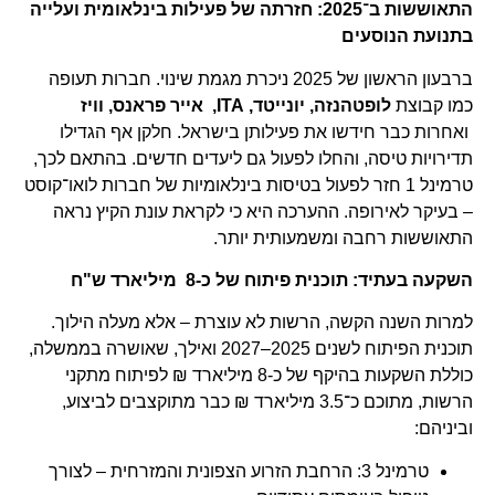
התאוששות ב־2025: חזרתה של פעילות בינלאומית ועלייה
בתנועת הנוסעים
ברבעון הראשון של 2025 ניכרת מגמת שינוי. חברות תעופה
כמו קבוצת
לופטהנזה, יונייטד,
ITA
, אייר פראנס, וויז
ואחרות כבר חידשו את פעילותן בישראל. חלקן אף הגדילו
תדירויות טיסה, והחלו לפעול גם ליעדים חדשים. בהתאם לכך,
טרמינל 1 חזר לפעול בטיסות בינלאומיות של חברות לואו־קוסט
– בעיקר לאירופה. ההערכה היא כי לקראת עונת הקיץ נראה
התאוששות רחבה ומשמעותית יותר.
השקעה בעתיד: תוכנית פיתוח של כ-8 מיליארד ש"ח
למרות השנה הקשה, הרשות לא עוצרת – אלא מעלה הילוך.
תוכנית הפיתוח לשנים 2025–2027 ואילך, שאושרה בממשלה,
כוללת השקעות בהיקף של כ-8 מיליארד ₪ לפיתוח מתקני
הרשות, מתוכם כ־3.5 מיליארד ₪ כבר מתוקצבים לביצוע,
וביניהם:
טרמינל 3: הרחבת הזרוע הצפונית והמזרחית – לצורך