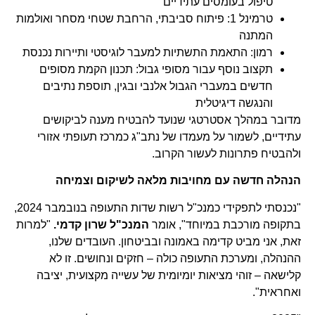
טיפול בעומסים עתידיים
טרמינל 1: פיתוח סביבתי, הרחבת שטחי מסחר ואולמות
המתנה
רמון: התאמת התשתיות למעבר לוגיסטי ותיירות נכנסת
תקצוב נוסף עבור מסופי גבול: תכנון הקמת מסופים
חדשים במעברי הגבול אלנבי ובגין, תוספת נתיבים
והנגשה דיגיטלית
מדובר במהלך אסטרטגי שנועד להבטיח מענה לביקושים
עתידיים, לשמור על מעמדו של נתב"ג כמרכז תעופתי אזורי
ולהבטיח פתרונות לעשור הקרוב.
הנהלה חדשה עם מחויבות מלאה לשיקום וצמיחה
"נכנסתי לתפקידי כמנכ"ל רשות שדות התעופה בנובמבר 2024,
בתקופה מורכבת במיוחד", אומר
המנכ"ל שרון קדמי.
"למרות
זאת, אני מביט קדימה באמונה ובביטחון. העובדים שלנו,
ההנהלה, ומערכת התעופה כולה – חזקים ונחושים. זו לא
קלישאה – זוהי מציאות יומיומית של עשייה מקצועית, יציבה
ואחראית".