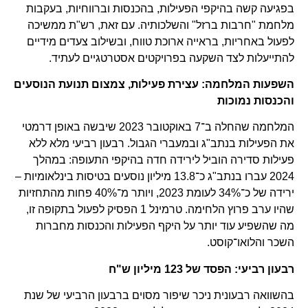
בפגיעה קשה בהיקפי הפעילות, בהכנסות וברווחיות, בעקבות
מלחמת "חרבות ברזל" והשלכותיה. עם זאת, רש"ת ממשיכה
לפעול באחריות, בראייה ארוכת טווח, ובשילוב צעדים מידיים
להתייעלות לצד השקעה בפרויקטים אסטרטגיים לעתיד.
השפעות המלחמה: עצירת פעילות, צמצום תנועת הנוסעים
והכנסות נמוכות
המלחמה שהחלה ב־7 באוקטובר 2023 שיבשה באופן דרמטי
את הפעילות בנתב"ג ובמעברי הגבול. רבעון רביעי מלא ללא
פעילות סדירה הוביל לירידה חדה בהיקפי התעופה: במהלך
2024 עברו בנתב"ג כ־13.8 מיליון נוסעים בטיסות בינלאומיות –
ירידה של כ־34% לעומת 2023, ויותר מ־40% פחות מהתחזיות
שהיו ערב פרוץ הלחימה. טרמינל 1 הפסיק לפעול בתקופה זו,
מה שהשפיע עוד יותר על היקף הפעילות והכנסות מחברות
השכר והלואו־קוסט.
רבעון רביעי: הפסד של 123 מיליון ש"ח
בהשוואה רבעונית ניכר שיפור מסוים ברבעון הרביעי של שנת