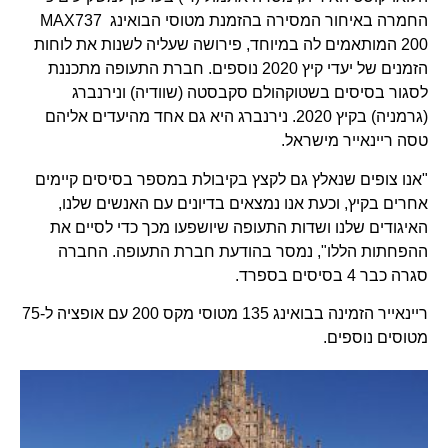
החמרה באיחור המסירה בהזמנת מטוסי הבואינג MAX737
200 המותאמים לה במיוחד, פירושה שעליה לשנות את לוחות
הזמנים של יעדי קיץ 2020 נוספים. חברת התעופה מתכננת
לסגור בסיסים בשטוקהולם סקבסטה (שוודיה) ונירנברג
(גרמניה) בקיץ 2020. נירנברג היא גם אחד מהיעדים אליהם
טסה ריינאייר מישראל.
"אנו צופים שנאלץ גם לקצץ בקיבולת במספר בסיסים קיימים
אחרים בקיץ, וכעת אנו נמצאים בדיונים עם האנשים שלנו,
האיגודים שלנו ושדות התעופה שיושפעו מכך כדי לסיים את
ההפחתות הללו", נמסר בהודעת חברת התעופה. החברה
סגרה כבר 4 בסיסים בספרד.
ריינאייר הזמינה בבואינג 135 מטוסי מקס 200 עם אופציה ל-75
מטוסים נוספים.