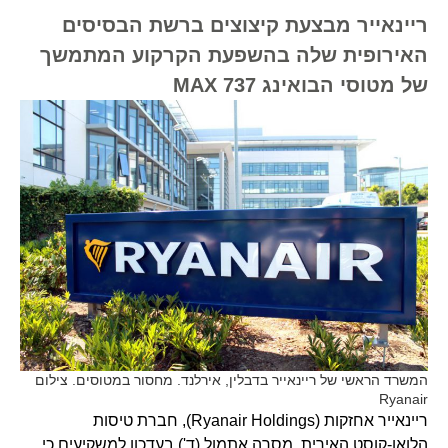
ריינאייר מבצעת קיצוצים ברשת הבסיסים
האירופית שלה בהשפעת הקרקוע המתמשך
של מטוסי הבואינג 737 MAX
המשרד הראשי של ריינאייר בדבלין, אירלנד. מחסור במטוסים. צילום
Ryanair
ריינאייר אחזקות (Ryanair Holdings), חברת טיסות
הלואו-קוסט האירית, מסרה אתמול (ד') בעדכון למשקיעים כי