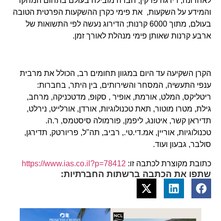
לאחרונה, דירגה פרקין, חברה מובילה בעולם בתחום המחקר
והמידע על השקעות, את פימי כקרן ההשקעות הפרטית הטובה
בעולם, מתוך 6000 קרנות; הדירוג נעשה לפי התשואות של
ארבע קרנות שאותן פימי מנהלת לאורך זמן.
הקרן השקיעה עד היום במגוון תחומים רב, הכולל את מרבית
ענפי התעשיה, המסחר והשירותים, בין היתר, בחברות:
ריטליקס, המלט, אורמת, אופיר , סקופ, מדטכניקה, מרחב,
גילת, מטרו מוטור, תאת טכנולוגיות, אורדן, אורלייט, נירלט,
תדיראן קשר, איטונג, ליפמן, פורמולה סיסטמס, ר.ה.
טכנולוגיות, אוריין, אמ.די.טי., רביב, תה"ל, פריורטק, תדירגן,
סולבר, גבעון ועוד.
כתובת מקוצרת לכתבה זו:
https://www.ias.co.il?p=78412
שתפו את הכתבה ברשתות החברתיות: