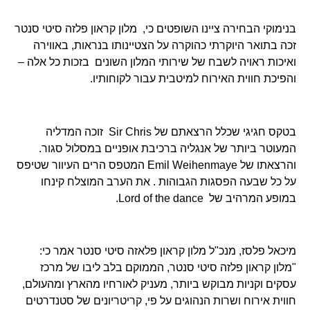
בנימוקי הבחירה ציינו השופטים כי, מלון קראון פלזה סיטי סנטר
זכה בתואר היוקרתי כהוקרה על הצטיינותו בנראות, באווירה
ואיכות ראויה לשבח של שירותי המלון השונים בזכות כל אלה –
והפיכת חווית האירוח למיטבית עבור לקוחותיו.
בטקס חגיגי שכלל הרצאתם של Sir Chris זוכה המדליה
המעוטר ביותר של אנגליה ברכיבת אופניים במסלול סגור.
והרצאתו של Emil Weihenmaye המטפס הרים העיוור שטיפס
על כל שבעה הפסגות הגבוהות . את הערב המוצלח קינחו
במופע המרהיב של Lord of the dance.
מיכאל פלסז, מנכ"ל מלון קראון פלאזה סיטי סנטר אמר כי:
"מלון קראון פלזה סיטי סנטר, הממוקם בלב ליבו של מרכז
עסקים וקניות מבוקש ביותר, מעניק לאורחיו מהארץ ומהעולם,
חווית אירוח ושרות הנהוגים על פי, קריטריונים של סטנדרטים