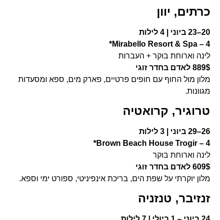
כרתים, יוון
20–23 ביוני | 4 לילות
Mirabello Resort & Spa – 4*
לינה וארוחת בוקר + העברות
889$ לאדם בחדר זוגי
מלון מול החוף עם חופים פרטיים, פארק מים, ספא ומסעדות
מגוונות.
טרוגיר, קרואטיה
26–29 ביוני | 3 לילות
Brown Beach House Trogir – 4*
לינה וארוחת בוקר
609$ לאדם בחדר זוגי
מלון יוקרתי על שפת הים, בריכת אינפיניטי, ספורט ימי וספא.
זנזיבר, טנזניה
24 ביוני – 1 ביולי | 7 לילות