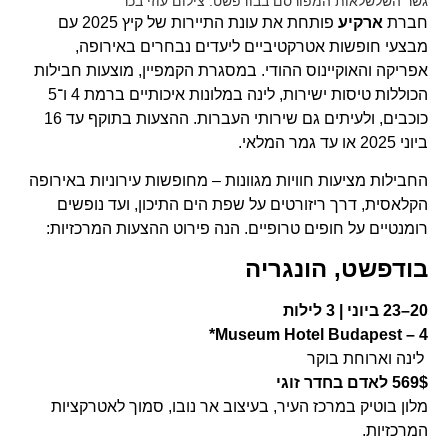
גשר השלשלאות המפורסם בבודפשט. צילום עוזי בכר
חברת
ארקיע
פותחת את עונת התיירות של קיץ 2025 עם
מבצעי חופשות אטרקטיביים ליעדים נבחרים באירופה,
אפריקה והאוקיינוס ההודי. במסגרת הקמפיין, מוצעות חבילות
הכוללות טיסות ישירות, לינה במלונות איכותיים ברמת 4 ו־5
כוכבים, ולעיתים גם שירותי העברות. ההצעות בתוקף עד 16
ביוני 2025 או עד גמר המלאי.
החבילות מציעות חוויות מגוונות – מחופשות עירוניות באירופה
הקלאסית, דרך ריזורטים על שפת הים התיכון, ועד נופשים
רומנטיים על חופים טרופיים. הנה פירוט ההצעות המרכזיות:
בודפשט, הונגריה
20–23 ביוני | 3 לילות
Museum Hotel Budapest – 4*
לינה וארוחת בוקר
569$ לאדם בחדר זוגי
מלון בוטיק במרכז העיר, בעיצוב אר נובו, סמוך לאטרקציות
המרכזיות.