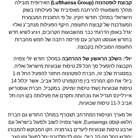
קבוצת לופטהנזה (Lufthansa Group)
האירופית מובילה
מהלך משמעותי להרחבה מאסיבית של פעילותה בשוק
הישראלי במהלך חודשי הקיץ. על פי התוכנית המבצעית
המעודכנת של קבוצת התעופה, היקף הפעילות מנתב"ג ואליו
יגדל באופן הדרגתי כבר מהשבועות הקרובים, ויגיע לשיא חדש
בחודש אוגוסט הקרוב עם פריסה רחבה של חמש מחברות
התעופה המובילות בקבוצה.
יולי: השלב הראשון של ההרחבה
במהלך חודש יולי צפויה
הקבוצה להפעיל סך הכל 29 טיסות שבועיות מישראל ואליה.
במסגרת שלב זה, חברת לופטהנזה תחזור להפעיל החל מ-1
ביולי את הקו המרכזי בין פרנקפורט לתל אביב, אשר יכלול 14
טיסות שבועיות (שתי טיסות יומיות). במקביל, חברת אוסטריאן
איירליינס תגדיל את נוכחותה ותקדם את פעילותה בקו וינה-תל
אביב ל-11 טיסות שבועיות.
אל מערך הטיסות המתרחב תצטרף במהלך החודש גם חברת
הלואו-קוסט Eurowings, אשר צפויה לשוב ולפעול בישראל עם
ארבע טיסות שבועיות ליעדים בגרמניה: הקו המבוקש להמבורג
יחודש החל מה-10 ביולי, והקו לדיסלדורף יחל לפעול זמן קצר