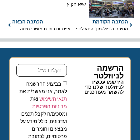
שיא הקיץ
הכתבה הקודמת
הכתבה הבאה
מסיבת ה"פול-מון" התאילנדית תתקיים בשבת בחוף פולג, נתניה
איירבוס בוחנת מושבי מיטה למטוסי ה-A220 כדי למשוך לקוחות חדשים
הרשמה
לניוזלטר
הירשמו עכשיו
בביצוע ההרשמה
לניוזלטר שלנו כדי
לאתר, אני מאשר/ת את
להשאר מעודכנים
תנאי השימוש
ואת
מדיניות הפרטיות
ומסכים/ה לקבל תכנים
ועדכונים, כולל מידע על
מבצעים וחומרים
פרסומיים, לכתובת