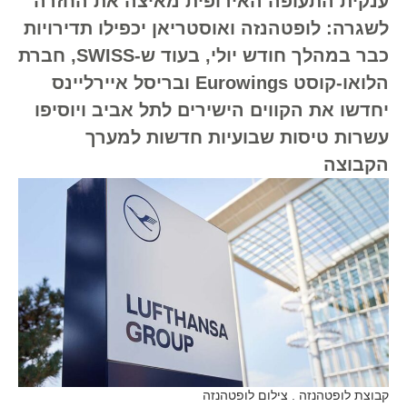
ענקית התעופה האירופית מאיצה את החזרה
לשגרה: לופטהנזה ואוסטריאן יכפילו תדירויות
כבר במהלך חודש יולי, בעוד ש-SWISS, חברת
הלואו-קוסט Eurowings ובריסל איירליינס
יחדשו את הקווים הישירים לתל אביב ויוסיפו
עשרות טיסות שבועיות חדשות למערך
הקבוצה
קבוצת לופטהנזה . צילום לופטהנזה