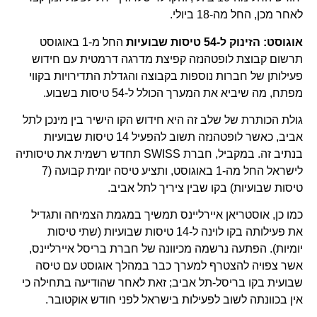
לאחר מכן, החל מה-18 ביולי.
אוגוסט: הזינוק ל-54 טיסות שבועיות
החל מ-1 באוגוסט
תרשום קבוצת לופטהנזה קפיצת מדרגה דרמטית עם חידוש
פעילותן של חברות נוספות בקבוצה והגדלת התדירויות בקווי
מפתח, מה שיביא את המערך הכולל ל-54 טיסות בשבוע.
גולת הכותרת של שלב זה היא חידוש הקו הישיר בין מינכן לתל
אביב, כאשר לופטהנזה תשוב להפעיל 14 טיסות שבועיות
בנתיב זה. במקביל, חברת SWISS תחדש רשמית את טיסותיה
לישראל החל מה-1 באוגוסט, ותציע טיסה יומית קבועה (7
טיסות שבועיות) בקו שבין ציריך לתל אביב.
כמו כן, אוסטריאן איירליינס תמשיך במגמת הצמיחה ותגדיל
את פעילותה בקו לוינה ל-14 טיסות שבועיות (שתי טיסות
יומיות). הפתעה נרשמה מכיוונה של חברת בריסל איירליינס,
אשר צפויה להצטרף למערך כבר במהלך אוגוסט עם טיסה
שבועית בקו בריסל-תל אביב; זאת לאחר שהודיעה בתחילה כי
אין בכוונתה לשוב לפעילות בישראל לפני חודש אוקטובר.