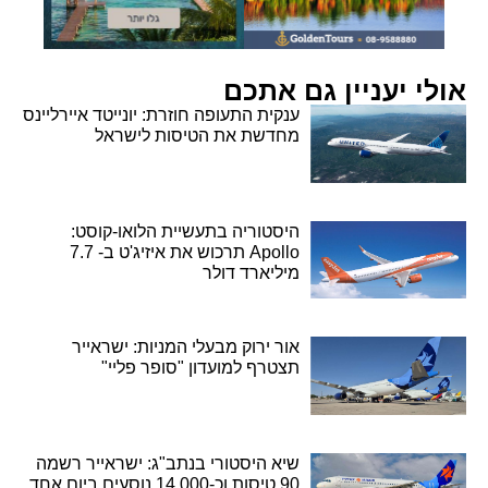
אולי יעניין גם אתכם
ענקית התעופה חוזרת: יונייטד איירליינס
מחדשת את הטיסות לישראל
היסטוריה בתעשיית הלואו-קוסט:
Apollo תרכוש את איזיג'ט ב- 7.7
מיליארד דולר
אור ירוק מבעלי המניות: ישראייר
תצטרף למועדון "סופר פליי"
שיא היסטורי בנתב"ג: ישראייר רשמה
90 טיסות וכ-14,000 נוסעים ביום אחד