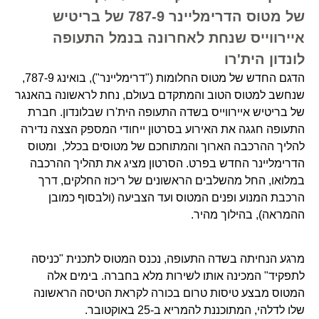
של מטוס הדרימליינר 787-9 של בריטיש
איירווייס שנחת לאחרונה בנמל התעופה
לונדון הית'רו
הדגם החדש של מטוס החלומות ("דרימליינר"), בואינג 787-9,
שנחשב למטוס הטוב והמתקדם בעולם, נחת לראשונה בהאנגר
של בריטיש איירווייס בשדה התעופה הית'רו שבלונדון. חברת
התעופה חגגה את האירוע בסרטון ייחודי המספק הצצה נדירה
להליך ההרכבה הארוך והמתוחכם של מטוסים בכלל, ומטוס
הדרימליינר החדש בפרט. הסרטון מציג את תהליך ההרכבה
במלואו, החל מהשלבים הראשונים של ריכוז החלקים, דרך
הרכבת המנוע ופנים המטוס ועד הצביעה (ולבסוף כמובן
ההמראה), בהילוך מהיר.
מרגע הנחיתה בשדה התעופה, נכנס המטוס לתכנית "כניסה
לתפקיד" המכינה אותו לשירות מלא בחברה. בימים אלה
המטוס מבצע טיסות טרום בכורה לקראת הטיסה הראשונה
שלו לדלהי, המתוכננת להמריא ב-25 באוקטובר.