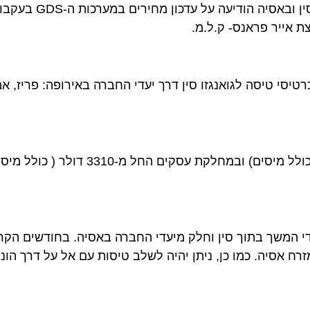
חברת התעופה צ'יינה סאות'רן איירליינס, הגדולה ביותר בסין ובאסי
יר פראנס- ק.ל.מ.
יסה לגואנגזו סין דרך יעדי החברה באירופה: פריז, אמסטר
שך בתוך סין וחלק מיעדי החברה באסיה. בחודשים הקרובים 
שונים), יפן ודרום מזרח אסיה. כמו כן, ניתן יהיה לשלב טיסות עם אל על דרך הונג 