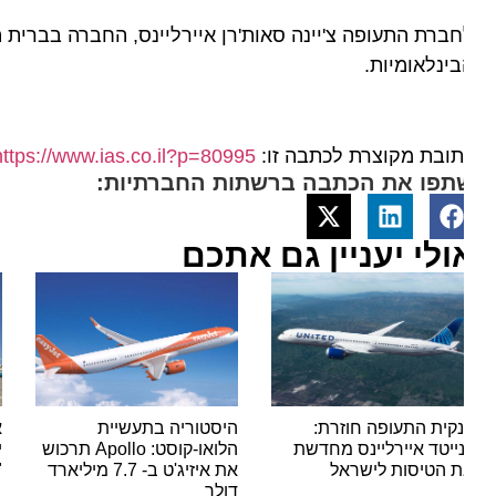
ינלאומיות.
ובת מקוצרת לכתבה זו:
https://www.ias.co.il?p=80995
תפו את הכתבה ברשתות החברתיות:
ולי יעניין גם אתכם
קית התעופה חוזרת:
היסטוריה בתעשיית
אור י
נייטד איירליינס מחדשת
הלואו-קוסט: Apollo תרכוש
ישראי
 הטיסות לישראל
את איזיג'ט ב- 7.7 מיליארד
"סופר
דולר