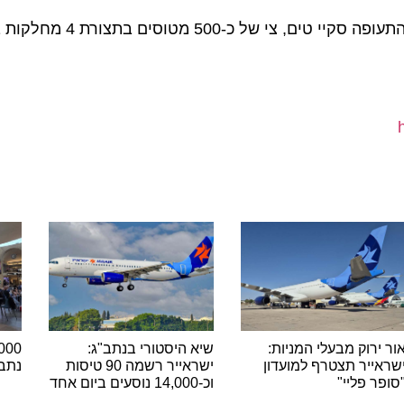
לחברת התעופה צ'יינה סאות'רן איירליינס, החברה בברית התעופה סקיי טים, 
רוק מבעלי המניות:
שיא היסטורי בנתב"ג:
יר תצטרף למועדון
ישראייר רשמה 90 טיסות
נתב"ג ש
 פליי"
וכ-14,000 נוסעים ביום אחד