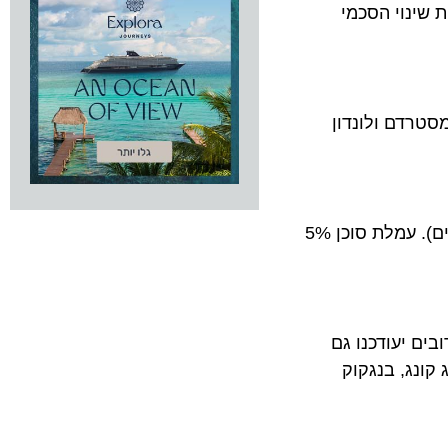
ה הודיעה על עדכון מחירים במערכות ה-GDS בעקבות שינוי הסכמי
דם ולונדון
מחיר כרטיס טיסה במחלקת תיירים החל מ- 1189 דולר ( כולל מיסים) ובמחלקת עסקים החל מ-3310 דולר ( כולל מיסים). עמלת סוכן 5%
יעודכנו גם
קונג, בנגקוק