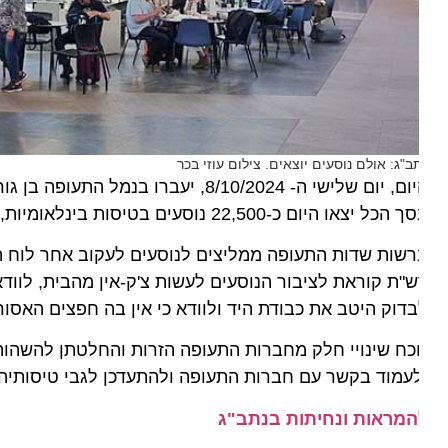
ב"ג: אולם נוסעים יוצאים. צילום עוזי בכר
ם שלישי ה- 8/10/2024, יעברו בנמל התעופה בן גוריון כ-51,600 נוסעים ב-310 טיסות בינלאומיות נכנסות ויוצאות.
כל יצאו היום כ-22,500 נוסעים בטיסות בינלאומיות, ויכנסו לישראל 29,100 נוסעים.
שות שדות התעופה ממליצים לנוסעים לעקוב אחר לוח הטיס
"ת קוראת לציבור הנוסעים לעשות צ'ק-אין מהבית, לוודא מא
דוק היטב את כבודת היד ולוודא כי אין בה חפצים האסורים
כח שינויי חלק מחברות התעופה הזרות והחלטתן להשהות ו/או
עמוד בקשר עם חברות התעופה ולהתעדכן לגבי טיסותיהם.
המראות ונחיתות בנתב"ג