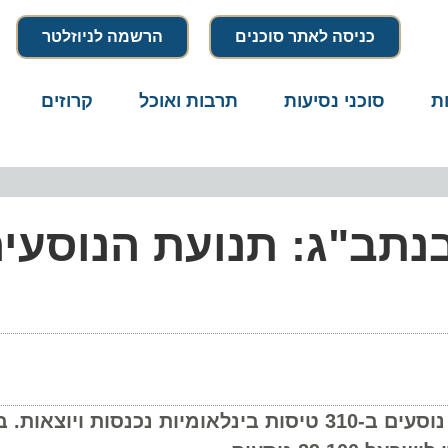
כניסה לאתר סוכנים
הרשמה לניוזלטר
סוכני נסיעות
תרבות ואוכל
קרוזים
דרו
תב"ג: תנועת הנוסעים
בנמל התעופה בן גוריון יעברו היום (ג') כ-51,600 נוסעים ב-310 טיסות בינלאומיות נכנסות ו