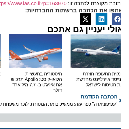
ובת מקוצרת לכתבה זו:
https://www.ias.co.il?p=163970
תפו את הכתבה ברשתות החברתיות:
ולי יעניין גם אתכם
קית התעופה חוזרת:
היסטוריה בתעשיית
אור י
נייטד איירליינס מחדשת
הלואו-קוסט: Apollo תרכוש
ישראי
 הטיסות לישראל
את איזיג'ט ב- 7.7 מיליארד
"סופר
דולר
הכתבה הקודמת
"עפיפוניאדה" כפר עזה: ממשיכים את המסורת, לזכר משפחת קוּץ