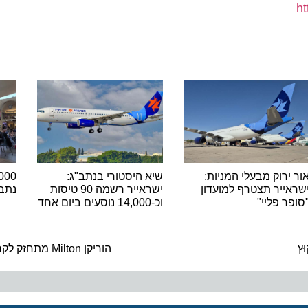
רוק מבעלי המניות:
שיא היסטורי בנתב"ג:
יר תצטרף למועדון
ישראייר רשמה 90 טיסות
נתב"ג ש
 פליי"
וכ-14,000 נוסעים ביום אחד
ה
הוריקן Milton מתחזק לקראת הגעתו לפלורידה