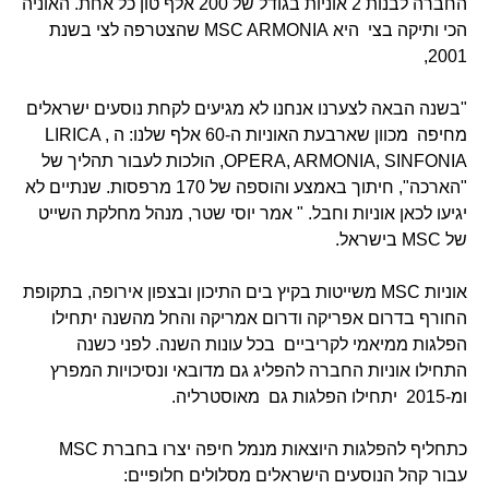
החברה לבנות 2 אוניות בגודל של 200 אלף טון כל אחת. האוניה
הכי ותיקה בצי היא MSC ARMONIA שהצטרפה לצי בשנת
2001,
"בשנה הבאה לצערנו אנחנו לא מגיעים לקחת נוסעים ישראלים
מחיפה מכוון שארבעת האוניות ה-60 אלף שלנו: ה , LIRICA
,OPERA, ARMONIA, SINFONIA הולכות לעבור תהליך של
"הארכה", חיתוך באמצע והוספה של 170 מרפסות. שנתיים לא
יגיעו לכאן אוניות וחבל. " אמר יוסי שטר, מנהל מחלקת השייט
של MSC בישראל.
אוניות MSC משייטות בקיץ בים התיכון ובצפון אירופה, בתקופת
החורף בדרום אפריקה ודרום אמריקה והחל מהשנה יתחילו
הפלגות ממיאמי לקריביים בכל עונות השנה. לפני כשנה
התחילו אוניות החברה להפליג גם מדובאי ונסיכויות המפרץ
ומ-2015 יתחילו הפלגות גם מאוסטרליה.
כתחליף להפלגות היוצאות מנמל חיפה יצרו בחברת MSC
עבור קהל הנוסעים הישראלים מסלולים חלופיים: