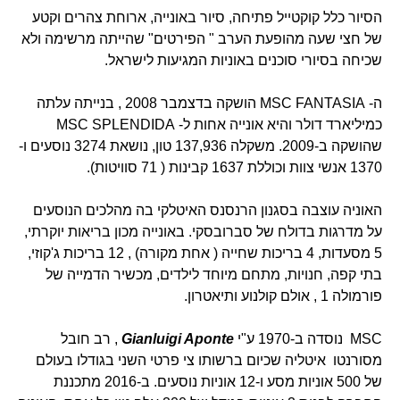
הסיור כלל קוקטייל פתיחה, סיור באונייה, ארוחת צהרים וקטע
של חצי שעה מהופעת הערב " הפירטים" שהייתה מרשימה ולא
שכיחה בסיורי סוכנים באוניות המגיעות לישראל.
ה- MSC FANTASIA הושקה בדצמבר 2008 , בנייתה עלתה
כמיליארד דולר והיא אונייה אחות ל- MSC SPLENDIDA
שהושקה ב-2009. משקלה 137,936 טון, נושאת 3274 נוסעים ו-
1370 אנשי צוות וכוללת 1637 קבינות ( 71 סוויטות).
האוניה עוצבה בסגנון הרנסנס האיטלקי בה מהלכים הנוסעים
על מדרגות בדולח של סברובסקי. באונייה מכון בריאות יוקרתי,
5 מסעדות, 4 בריכות שחייה ( אחת מקורה) , 12 בריכות ג'קוזי,
בתי קפה, חנויות, מתחם מיוחד לילדים, מכשיר הדמייה של
פורמולה 1 , אולם קולנוע ותיאטרון.
MSC נוסדה ב-1970 ע"י
Gianluigi Aponte
, רב חובל
מסורנטו איטליה שכיום ברשותו צי פרטי השני בגודלו בעולם
של 500 אוניות מסע ו-12 אוניות נוסעים. ב-2016 מתכננת