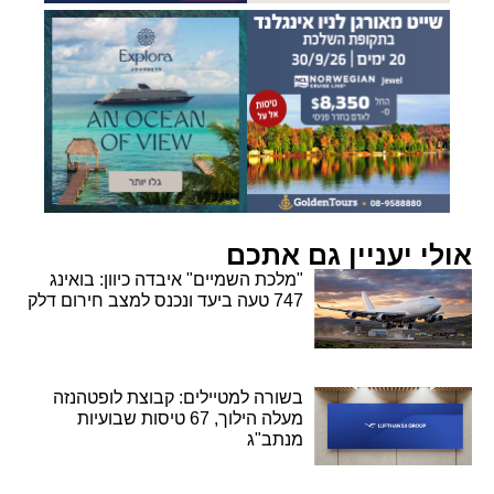
אולי יעניין גם אתכם
"מלכת השמיים" איבדה כיוון: בואינג
747 טעה ביעד ונכנס למצב חירום דלק
בשורה למטיילים: קבוצת לופטהנזה
מעלה הילוך, 67 טיסות שבועיות
מנתב"ג