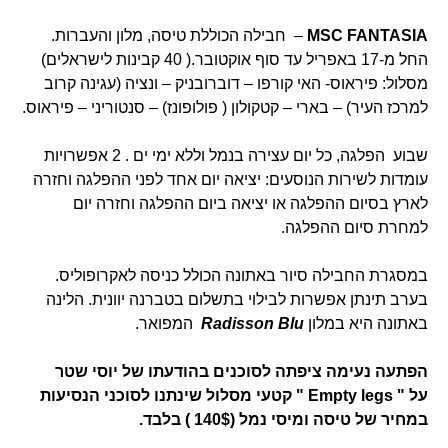
MSC FANTASIA
– חבילה הכוללת טיסה, מלון והעברות.
החל מ-17 באפריל עד סוף אוקטובר.( 40 קבינות לישראלים)
מסלול: פיראוס- האי קורפו – דוברובניק – ונציה (עגינה קרוב
למרכז העיר) – בארי – קטקולון ( פולופונז) – סנטוריני – פיראוס.
שבוע הפלגה, כל יום עצירה בנמל וללא ימי ים . 2 אפשרויות
עומדות לשירות הנוסעים: יציאה יום אחד לפני ההפלגה וחזרה
לארץ בסיום ההפלגה או יציאה ביום ההפלגה וחזרה יום
למחרת סיום ההפלגה.
במסגרת החבילה סיור באתונה הכולל כניסה לאקרופוליס.
בערב תינתן אפשרות לבילוי בתשלום בטברנה יוונית. הלינה
באתונה היא במלון
Radisson Blu
המפואר.
הפתעה נעימה ציפתה לסוכנים בהודעתו של יוסי שטר
על " Empty legs " קטעי מסלול שינתנו לסוכני הנסיעות
במחיר של טיסה ומיסי נמל (140$ ) בלבד.