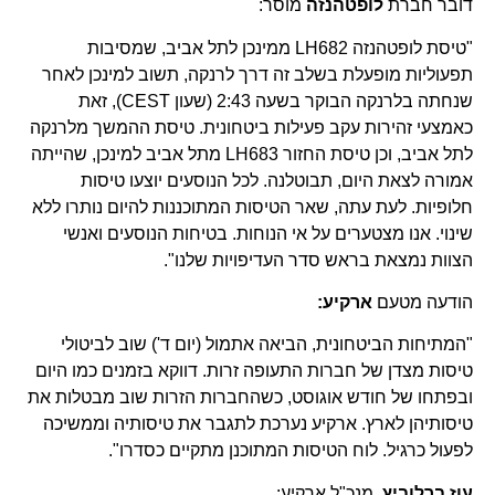
דובר חברת
לופטהנזה
מוסר:
"טיסת לופטהנזה LH682 ממינכן לתל אביב, שמסיבות
תפעוליות מופעלת בשלב זה דרך לרנקה, תשוב למינכן לאחר
שנחתה בלרנקה הבוקר בשעה 2:43 (שעון CEST), זאת
כאמצעי זהירות עקב פעילות ביטחונית. טיסת ההמשך מלרנקה
לתל אביב, וכן טיסת החזור LH683 מתל אביב למינכן, שהייתה
אמורה לצאת היום, תבוטלנה. לכל הנוסעים יוצעו טיסות
חלופיות. לעת עתה, שאר הטיסות המתוכננות להיום נותרו ללא
שינוי. אנו מצטערים על אי הנוחות. בטיחות הנוסעים ואנשי
הצוות נמצאת בראש סדר העדיפויות שלנו".
הודעה מטעם
ארקיע:
"המתיחות הביטחונית, הביאה אתמול (יום ד') שוב לביטולי
טיסות מצדן של חברות התעופה זרות. דווקא בזמנים כמו היום
ובפתחו של חודש אוגוסט, כשהחברות הזרות שוב מבטלות את
טיסותיהן לארץ. ארקיע נערכת לתגבר את טיסותיה וממשיכה
לפעול כרגיל. לוח הטיסות המתוכנן מתקיים כסדרו".
עוז ברלוביץ
, מנכ"ל ארקיע: