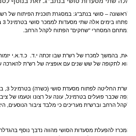
לה שתי מסעדות סושי בנתב"ג. זאת בנוסף לסניפים 
אשונה – סושי בנתב"ג: במסגרת תוכנית הפיתוח של רשות שד
נפתחו בי
מתחם המסחרי "שחקים" הפתוח לקהל הרחב.
א לתקופה של שש שנים עם אופציה של רש"ת להארכה של עד 36 חודשי
רש"ת החליט
ה שכבר פועלים בטרמינל, עונה על רצונו וטעמו של ציבור
הל הרחב וברש"ת מעריכים כי מלבד ציבור הנוסעים, היא תש
כרז להפעלת מסעדות הסושי מהווה נדבך נוסף בהגדלת תמה