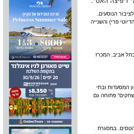
"פיצה האט".
ור הנוסעים,
ם (הדיוטי פרי) והשנייה
י.ד. כ.ד.א.י יזמות וניהול, בעלת מסעדת "פריים" – Frame chef & Sushi Bar בתל אביב. המכרז
מגוון המסעדות ובתי
ים" פתוחה גם
ים. במסגרת