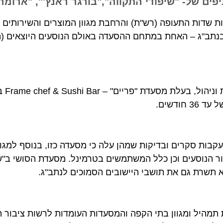
של- "שיפודי התקווה","בורגר ראנץ'", "ארומה" ו
ות התעופה (רש"ת) והרחבת מגוון המוצרים והשירותים לציב
מים אלה שתי מסעדות לממכר סושי בטרמינל 3 בנתב"ג – האחת במתחם ההסעדה באולם הנוסעים היוצאי
זאת, בהמשך למכרז של רש"ת שבו זכתה 
ם.
ה לפתוח מסעדת סושי (כשרה) בטרמינל 3, בעקבות סקרים ובדיקות שמהן עלה כי מסעדה כזו, בנוסף ל
 הנוסעים וכן כלל המשתמשים בטרמינל. מסעדת הסושי ב"שחק
רת גם את תושבי היישובים הסמוכים לנתב"ג.
יל ומגוון בתי הקפה והמסעדות העומדות לרשות ציבור הטס