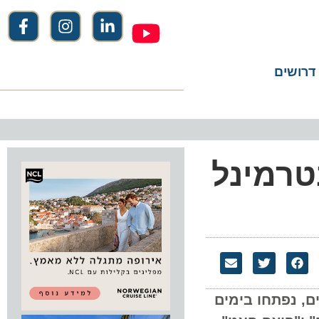
שים
רמינל
נפתחו בימים