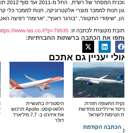
ון חנות לממכר מוצרי אלקטרוניקה, חנות לממכר כלי קריס
ן, "שיפודי התקווה", "בורגר ראנץ'", "ארומה" ו"פיצה האט".
ובת מקוצרת לכתבה זו:
https://www.ias.co.il?p=79535
תפו את הכתבה ברשתות החברתיות:
ולי יעניין גם אתכם
קית התעופה חוזרת:
היסטוריה בתעשיית
אור י
נייטד איירליינס מחדשת
הלואו-קוסט: Apollo תרכוש
ישראי
 הטיסות לישראל
את איזיג'ט ב- 7.7 מיליארד
"סופר
דולר
הכתבה הקודמת