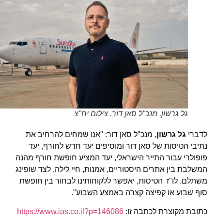
גל גרשון, מנכ"ל סאן דור. צילום יח"צ
לדברי
גל גרשון
, מנכ"ל סאן דור: "אנו שמחים להרחיב את
נתיבי הטיסות של סאן דור ומוסיפים יעד חדש לחורף, יעד
פופולרי עבור התייר הישראלי, יעד המציע חופשת חורף מהנה
המשלבת בין אתרים היסטוריים, אמנות, חיי לילה, לצד שופינג
משתלם. לו"ז הטיסות, יאפשר ללקוחותינו לבחור בין חופשת
סוף שבוע או קפיצה קצרה באמצע השבוע".
כתובת מקוצרת לכתבה זו:
https://www.ias.co.il?p=146086