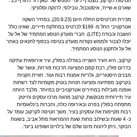
הטיסות לקרקוב מצטרף ליעדי הנופש של סאן דור לחורף 23 :
שארם א-שייח', איסטנבול, טבילסי, לרנקה וסלוניקי.
מכירת הכרטיסים החלה היום (20.9.23), במחיר השקה
אטרקטיבי החל מ- $199 לכרטיס במחלקת תיירים, שאינו כולל
הושבה וכבודה (LITE). חברי מועדון הנוסע המתמיד של אל על
יוכלו לצבור ולממש נקודות מועדון בטיסה בכפוף לתנאים באתר
אל על ולתקנון הנוסע המתמיד.
קרקוב, היא העיר השנייה בגודלה בפולין, עיר אירופאית עתיקה
בדרום פולין, רבת קסם המציעה תרבות פורחת, עושר של
מבנים היסטוריים, גלריות אמנות רבות ועוד. חוויית הקניות
בקרקוב מפתיעה ומציעה חנויות בוטיק מקומיות לצד רשתות
אופנה מובילות במחירים אטרקטיביים במיוחד. מלבד היותה
עיר תיירותית מבוקשת, קרקוב מהווה מרכז עסקים והייטק
מתפתח בפולין בפרט ובאירופה כולה, וחברות בינלאומיות
רבות מקיימות את עסקיהן בעיר. משך הטיסה לקרקוב עומד על
כ- 4 שעות ובשילוב נוחות שעת ההמראות מתל אביב, בשעות
הבוקר, ניתן ליהנות מיום שלם של בילויים ושופינג ביעד.