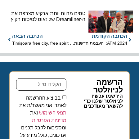
טסים מרווח יותר: ארקיע מצרפת את
ה-Dreamliner של נאוס לטיסות הקיץ
הכתבה הקודמת
הכתבה הבאה
ATM 2024: 'העצמת חדשנות: שינוי נסיעות באמצעות יזמות'
Timișoara free city, free spirit
הרשמה
לניוזלטר
הירשמו עכשיו
בביצוע ההרשמה
לניוזלטר שלנו כדי
לאתר, אני מאשר/ת את
להשאר מעודכנים
תנאי השימוש
ואת
מדיניות הפרטיות
ומסכים/ה לקבל תכנים
ועדכונים, כולל מידע על