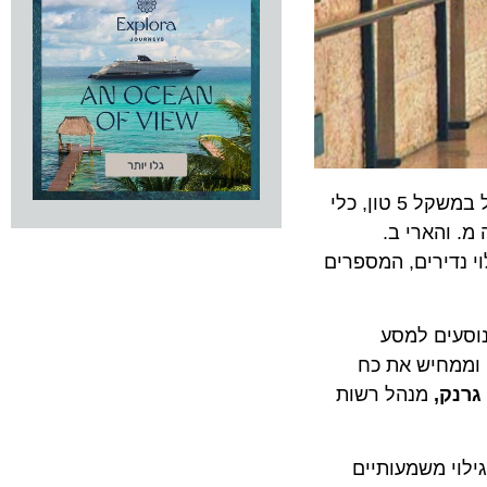
אתמול (ד') נחנכה בנתב"ג התערוכה "נצח ישראל": מטמון מטבעות של מורד מכבי, עדות לשמו של "אחאב", אבן מהכותל במשקל 5 טון, כלי
מ. והארי ב.
י נדירים, המספרים
ה שולחת את הנוסעים למסע
 וממחיש את כח
גרנק,
מנהל רשות
ים ומרגעי גילוי משמעותיים