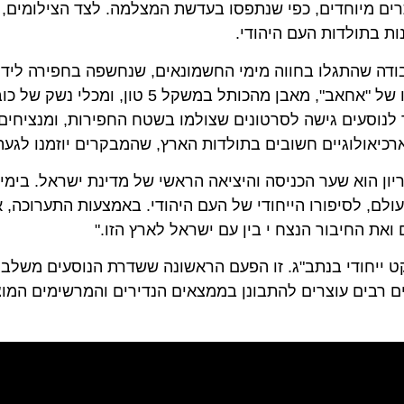
תרים מיוחדים, כפי שנתפסו בעדשת המצלמה. לצד הצילומים,
ות בתולדות העם היהודי.
ודה שהתגלו בחווה מימי החשמונאים, שנחשפה בחפירה ליד
מטבעות של מורד מכבי אשר התגלה במדבר, מעדות לשמו של "אחאב", מאבן 
לנוסעים גישה לסרטונים שצולמו בשטח החפירות, ומנציחים 
רכיאולוגיים חשובים בתולדות הארץ, שהמבקרים יוזמנו לגעת
ון הוא שער הכניסה והיציאה הראשי של מדינת ישראל. בימים 
עולם, לסיפורו הייחודי של העם היהודי. באמצעות התערוכה, 
את החיבור הנצח י בין עם ישראל לארץ הזו."
יקט ייחודי בנתב"ג. זו הפעם הראשונה ששדרת הנוסעים משלב
ים רבים עוצרים להתבונן בממצאים הנדירים והמרשימים המוצג