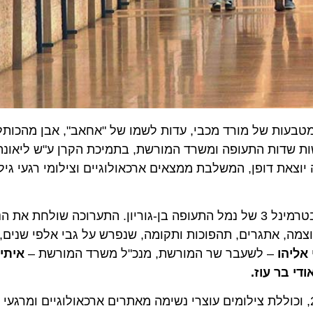
ות שדות התעופה ומשרד המורשת, בתמיכת הקרן ע"ש ליאונה 
וצאת דופן, המשלבת ממצאים ארכאולוגיים וצילומי רגעי גילו
"נצח ישראל" התערוכה מוצגת בשדרות הנוסעים היוצאים בטרמינל 3 של נמל התעופה בן-גוריון. התערוכ
צמה, אתגרים, תהפוכות ותקומה, שנפרש על גבי אלפי שנים,
 אליהו
– לשעבר שר המורשת, מנכ"ל משרד המורשת –
איתי 
ודי בר עוז.
התערוכה תוצג בשדרת היוצאים בנתב"ג עד סוף שנת 2025, וכוללת צילומים עוצרי נשימה מאתרים ארכאולוגי