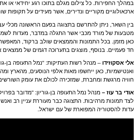
במהלך החפירות. כל צילום מגלם בתוכו רגע יחידאי או א
ארכאולוגיים מקוריים ונדירים, אשר מעידים על תקופות שונ
בין השאר, ניתן להתרשם בתצוגה בפעם הראשונה מכלי עב
כאן מזמן. בכל התמונות והממצאים שולב ברקוד, המאפשר 
חד פעמיים. בנוסף, מוצגים בתערוכה דגמים של ממצאים א
אלי אסקוזידו
– מנהל רשות העתיקות: "נמל התעופה בן-גורי
ואנטישמיות, כאן ייחשפו מאות אלפי הנוסעים, מהארץ ומה
חוויה מרגשת ומחברת, שמזכירה לכולם את עומק השורשים ו
אודי בר עוז –
מנהל נמל התעופה בן-גוריון: "מדובר בפרו
לצד תמונות מרהיבות. התצוגה כבר מעוררת עניין רב ואנש
עדות להסטוריה המפוארת של עם ישראל.