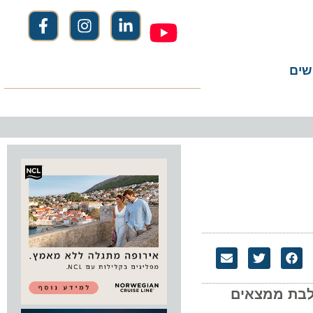
שים
פן, המשלבת ממצאים