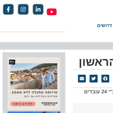
שים
שבועיים נדרשו לצבוע את מטוס בריטיש איירווייס הראשון מסוג A380 ,במרכז איירבוס בהמבורג, ע"י 24 עובדים