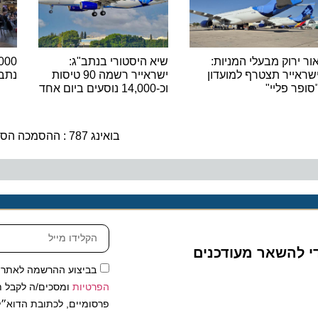
רוק מבעלי המניות:
שיא היסטורי בנתב"ג:
יר תצטרף למועדון
ישראייר רשמה 90 טיסות
נתב"ג ש
 פליי"
וכ-14,000 נוסעים ביום אחד
ה
בואינג 787 : ההסמכה הסופית לסוללה החדשה
להשאר מעודכנים
בביצוע ההרשמה לאתר, אני
הפרטיות
ומסכים/ה לקבל תכנים 
פרסומיים, לכתובת הדוא״ל שלי.