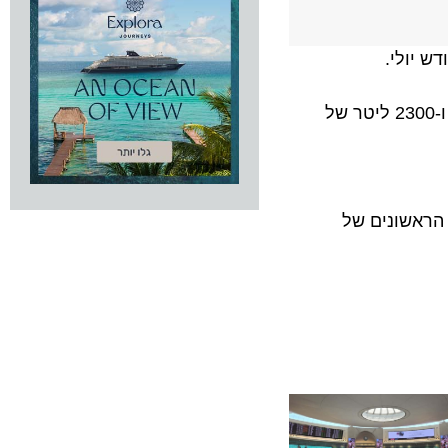
שבועיים נדרשו לצבוע את המטוס החדש של בריטיש איירווייס בצבעים אדום, לבן וכחול. הצביעה בוצעה ע"י 24 עובדים ו-2300 ליטר של
אשונים של