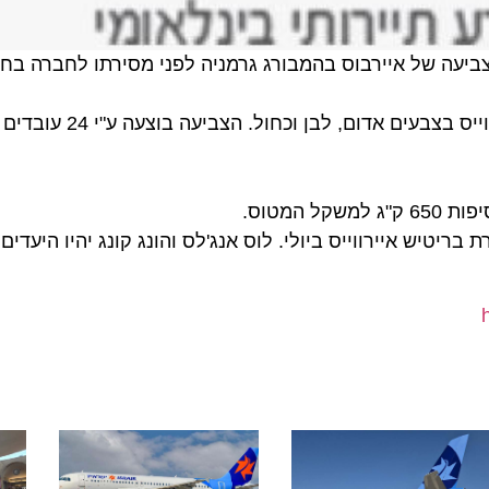
ס.
יש איירווייס ביולי. לוס אנג'לס והונג קונג יהיו היעדים הר