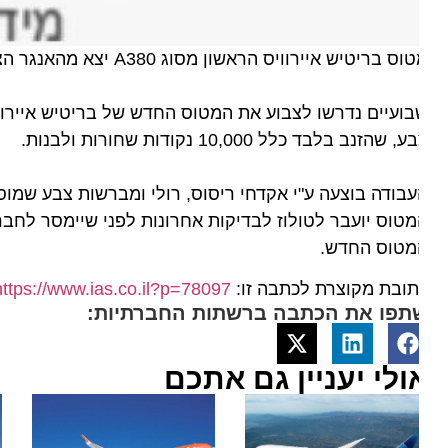
 בריטיש איירוויס הראשון מסוג A380 יצא מהאנגר הצביעה של איירבוס בהמבורג גרמניה לפני מסירתו לחברה בחודש יולי.
, שהזנב בלבד כלל 10,000 נקודות שחורות ולבנות.
בודה בוצעה ע"י אקדחי ריסוס, רולי ומברשות צבע שמוסיפות 650 ק"ג למשקל המטו
טוס יועבר לטולוז לבדיקות אחרונות לפני שיימסר לחברת בריט
מטוס החדש.
ובת מקוצרת לכתבה זו:
https://www.ias.co.il?p=78097
תפו את הכתבה ברשתות החברתיות:
ולי יעניין גם אתכם