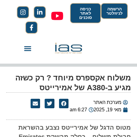
הרשמה
כניסה
לניוזלטר
לאתר
סוכנים
משלוח אקספרס מיוחד ? רק כשזה
מגיע ב-A380 של אמירייטס
מערכת האתר
מאי 19, 2025
6:27 am
מטוס הדגל של אמירייטס נצבע בהשראת
חבילת משלוח – כחלק מהשקת Emirates