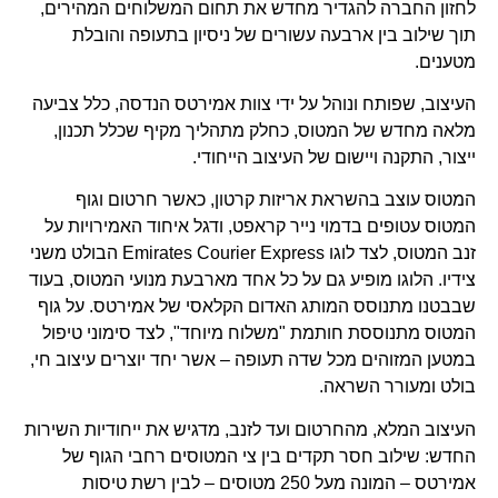
לחזון החברה להגדיר מחדש את תחום המשלוחים המהירים,
תוך שילוב בין ארבעה עשורים של ניסיון בתעופה והובלת
מטענים.
העיצוב, שפותח ונוהל על ידי צוות אמירטס הנדסה, כלל צביעה
מלאה מחדש של המטוס, כחלק מתהליך מקיף שכלל תכנון,
ייצור, התקנה ויישום של העיצוב הייחודי.
המטוס עוצב בהשראת אריזות קרטון, כאשר חרטום וגוף
המטוס עטופים בדמוי נייר קראפט, ודגל איחוד האמירויות על
זנב המטוס, לצד לוגו Emirates Courier Express הבולט משני
צידיו. הלוגו מופיע גם על כל אחד מארבעת מנועי המטוס, בעוד
שבבטנו מתנוסס המותג האדום הקלאסי של אמירטס. על גוף
המטוס מתנוססת חותמת "משלוח מיוחד", לצד סימוני טיפול
במטען המזוהים מכל שדה תעופה – אשר יחד יוצרים עיצוב חי,
בולט ומעורר השראה.
העיצוב המלא, מהחרטום ועד לזנב, מדגיש את ייחודיות השירות
החדש: שילוב חסר תקדים בין צי המטוסים רחבי הגוף של
אמירטס – המונה מעל 250 מטוסים – לבין רשת טיסות