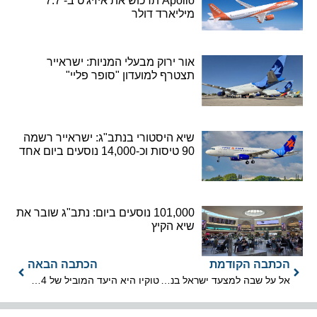
Apollo תרכוש את איזיג'ט ב- 7.7
מיליארד דולר
אור ירוק מבעלי המניות: ישראייר
תצטרף למועדון "סופר פליי"
שיא היסטורי בנתב"ג: ישראייר רשמה
90 טיסות וכ-14,000 נוסעים ביום אחד
101,000 נוסעים ביום: נתב"ג שובר את
שיא הקיץ
הכתבה הקודמת
הכתבה הבאה
אל על שבה למצעד ישראל בניו יורק לאחר הפסקה ממושכת
טוקיו היא היעד המוביל של 2024 – תל אביב מזנקת בדירוג הקולינרי