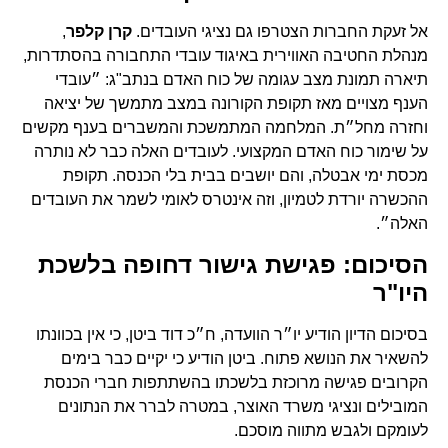
אל זעקת החברות הצטרפו גם נציגי העובדים.
קרן קלפר
,
מנהלת החטיבה האווירית באיגוד עובדי התחבורה בהסתדרות,
תיארה תמונת מצב עגומה של כוח האדם בנתב"ג: ״עובדי
הענף מצויים מאז תקופת הקורונה במצב מתמשך של יציאה
וחזרה מחל״ת. המלחמה המתמשכת והמשברים בענף מקשים
על שימור כוח האדם המקצועי. לעובדים האלה כבר לא נותרה
מכסת ימי אבטלה, והם יושבים בבית בלי הכנסה. תקופת
ההכשרה יורדת לטמיון, וזה אינטרס לאומי לשמר את העובדים
האלה״.
הסיכום: פגישת גישור דחופה בלשכת
היו"ר
בסיכום הדיון הודיע יו״ר הוועדה, ח״כ דוד ביטן, כי אין בכוונתו
להשאיר את הנושא פתוח. ביטן הודיע כי יקיים כבר בימים
הקרובים פגישה מרוכזת בלשכתו בהשתתפות חברי הכנסת
המובילים ונציגי משרד האוצר, במטרה לברר את הנתונים
לעומקם ולגבש מתווה מוסכם.