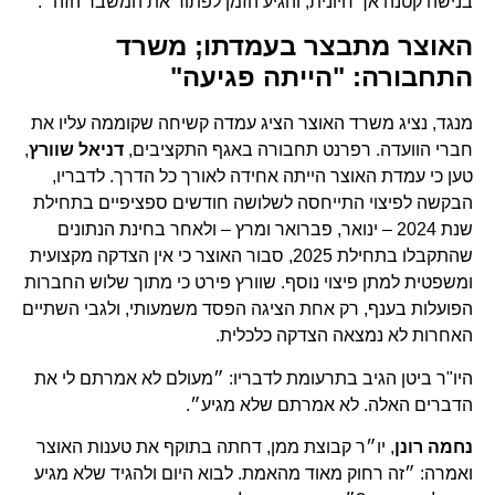
בנישה קטנה אך חיונית, והגיע הזמן לפתור את המשבר הזה״.
האוצר מתבצר בעמדתו; משרד
התחבורה: "הייתה פגיעה"
מנגד, נציג משרד האוצר הציג עמדה קשיחה שקוממה עליו את
חברי הוועדה. רפרנט תחבורה באגף התקציבים,
דניאל שוורץ
,
טען כי עמדת האוצר הייתה אחידה לאורך כל הדרך. לדבריו,
הבקשה לפיצוי התייחסה לשלושה חודשים ספציפיים בתחילת
שנת 2024 – ינואר, פברואר ומרץ – ולאחר בחינת הנתונים
שהתקבלו בתחילת 2025, סבור האוצר כי אין הצדקה מקצועית
ומשפטית למתן פיצוי נוסף. שוורץ פירט כי מתוך שלוש החברות
הפועלות בענף, רק אחת הציגה הפסד משמעותי, ולגבי השתיים
האחרות לא נמצאה הצדקה כלכלית.
היו"ר ביטן הגיב בתרעומת לדבריו: ״מעולם לא אמרתם לי את
הדברים האלה. לא אמרתם שלא מגיע״.
נחמה רונן
, יו״ר קבוצת ממן, דחתה בתוקף את טענות האוצר
ואמרה: ״זה רחוק מאוד מהאמת. לבוא היום ולהגיד שלא מגיע