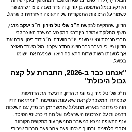
הבוקר (ד') לדיון סוער בנושא המשבר המתמשך בענף שירותי
הקרקע בנמל התעופה בן גוריון, והיעדר מענה פיצויי שיאפשר
לשמור על הרציפות התפקודית של התעופה האזרחית בישראל.
הדיון, שהתקיים לבקשת
ח״כ
שלי טל מירון
ו
ח״כ יעקב מרגי
,
חשף מחלוקת עמוקה בין דרגי המקצוע במשרד האוצר לבין
חברי הכנסת ונציגי הענף. יו״ר הוועדה, ח״כ דוד ביטן, פתח את
הדיון וציין כי בעבר כבר הושג הסדר עקרוני מול משרד האוצר,
אך לטענתו רשות שדות התעופה היא זו שמנעה את יישומו
בפועל.
"אנחנו כבר ב-2026, החברות על קצה
גבול היכולת"
ח״כ שלי טל מירון, מיוזמות הדיון, הדגישה את הדחיפות
שבפתרון המשבר לקראת שיא עונת הנסיעות: ״יזמתי את הדיון
הזה כי מדובר באירוע מתגלגל שנמשך זמן רב מדי, עם השלכות
דרמטיות על הצרכנים הישראלים ועל מחירי כרטיסי הטיסה.
ענף התעופה נמצא במשבר מתמשך עוד מתקופת הקורונה
וסבבי הלחימה, ובתווך נשכחו פעם אחר פעם חברות שירותי