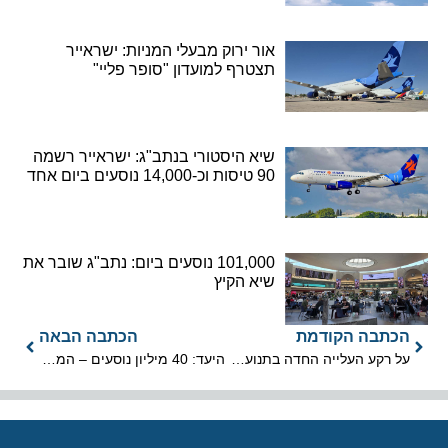
אור ירוק מבעלי המניות: ישראייר
תצטרף למועדון "סופר פליי"
שיא היסטורי בנתב"ג: ישראייר רשמה
90 טיסות וכ-14,000 נוסעים ביום אחד
101,000 נוסעים ביום: נתב"ג שובר את
שיא הקיץ
הכתבה הקודמת
הכתבה הבאה
על רקע העלייה החדה בתנועת הנוסעים: טרמינל 1 נפתח היום מחדש
היעד: 40 מיליון נוסעים – המהלך הדרמטי שישנה את פני נתב"ג