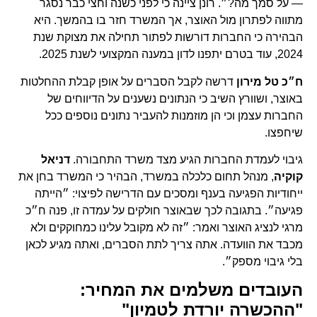
— על סמך מה?״. רונן ציינה כי לפני כשנה וחצי כבר נסגר
מתווה לפתרון מול האוצר, אך המשרד חזר בו בהמשך. היא
הבהירה כי החברות דורשות לפתור תחילה את מצוקת שנת
2024, עוד בטרם יתפנו לדון במענה המקצועי לשנת 2025.
ח״כ טל מירון
דרשה לקבל הסברים על אופן קבלת ההחלטות
באוצר, ושוורץ השיב כי הנתונים נשענים על הדיווחים של
החברות עצמן וכי הן מוזמנות להעביר נתונים נוספים ככל
שיחפצו.
גיבוי לעמדת החברות הגיע מצד משרד התחבורה.
דניאל
קוקיה
, מנהל תחום כלכלה במשרד, הבהיר כי המשרד בחן את
ייחודיות הפגיעה בענף ומסכים עם הדרישה לפיצוי: ״הייתה
פגיעה״. בתגובה לכך שבאוצר חולקים על עמדה זו, פנה ח״כ
מרגי לנציג האוצר ואמר: ״זה לא מקובל עלינו כמחוקקים ולא
מכבד את הוועדה. אתה צריך לתת הסברים, ואתה מגיע לכאן
בלי גיבוי מספק״.
העובדים משלמים את המחיר:
"ההכשרה יורדת לטמיון"