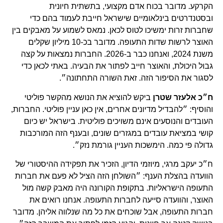
הקרקע. מדובר בכוח אדם מקצועי, בתשתית חיונית
ובסטנדרטים בינלאומיים שישראל חייבת לעמוד בהם כדי
שחברות זרות ימשיכו לטוס לכאן. נמאס לשמוע על מאבקים בין
האוצר לרשות שדות התעופה. מדובר בכ-10 מיליון שקלים
משנת 2024, ואנחנו כבר ב-2026. החברות נמצאות על קצה
גבול היכולת, והאוצר חייב לפתור את הבעיה. באתי לכאן כדי
לסגור את הסיפור הזה. זאת השורה התחתונה״.
ח״כ אלעזר שטרן
ביקש להוציא את הנושא מהקשר פוליטי
והוסיף: ״להבדיל מדיונים אחרים, אין כאן עניין פוליטי. החברות,
העובדים והנוסעים אינם משויכים פוליטית. בישראל יש כיום
קושי במציאת עובדים במגזרים שונים, ובענף הזה המורכבות
גדולה פי כמה. הימשכות העניין גורמת נזק״.
ח״כ יעקב מרגי, מיוזמי הדיון, הזכיר את תפקידה ההיסטורי של
הוועדה בהצלת הענף: ״השולחן הזה הציל לא פעם את חברות
התעופה הישראליות. בתקופת הקורונה היה מאבק קשה מול
האוצר, והוועדה סייעה לחברות התעופה. אנחנו רואים את
חברות התעופה, אבל שוכחים את כל מה שנלווה אליהן. מדובר