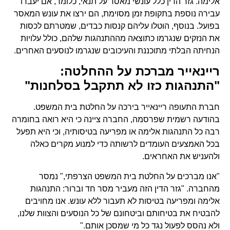
אלימה. גזר הדין כלל עונשי מאסר על תנאי, כלומר, אם יעברו
עבירה נוספת בתקופת זמן מסוימת, הם ירצו את עונש המאסר
בפועל. בנוסף, הוטלו עליהם קנסות כבדים, שמטרתם לכסות
את הנזקים שנגרמו כתוצאה מההתנהגות שלהם, כולל עלויות
הנחיתה הבלתי מתוכננת והעיכובים שנגרמו לנוסעים האחרים.
ריינאייר מברכת על ההחלטה:
"התנהגות כזו לא תתקבל בסלחנות"
חברת התעופה ריינאייר בירכה על החלטת בית המשפט.
בהודעה רשמית שפרסמה, החברה ציינה כי היא רואה בחומרה
רבה כל התנהגות אלימה או מפריעה בטיסותיה, וכי היא תפעל
בכל האמצעים העומדים לרשותה כדי למנוע מקרים כאלה
ולהעניש את האחראים.
"אנו מברכים על החלטת בית המשפט הצרפתי," נמסר
מהחברה. "גזר הדין הזה מעביר מסר חד וברור: התנהגות
אלימה ומפריעה בטיסות לא תעבור ללא עונש. אנו מחויבים
להבטיח את בטיחותם וביטחונם של כל הנוסעים והצוות שלנו,
ולא נהסס לפעול נגד כל מי שמסכן אותם."