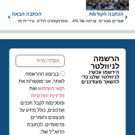
הכתבה הקודמת
הכתבה הבאה
שמיים סגורים: צניחה של 74% בתנועת הנוסעים בנתב"ג באפריל
מפרנקפורט לת"א: עיריית פרנקפורט תומכת בשיקום בית ליבלינג בעיר הלבנה
הרשמה
לניוזלטר
הירשמו עכשיו
בביצוע ההרשמה
לניוזלטר שלנו כדי
לאתר, אני מאשר/ת את
להשאר מעודכנים
תנאי השימוש
ואת
מדיניות הפרטיות
ומסכים/ה לקבל תכנים
ועדכונים, כולל מידע על
מבצעים וחומרים
פרסומיים, לכתובת
הדוא״ל שלי.