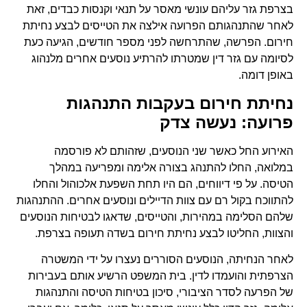
בצרפת גזר עליהם עונשי מאסר על תנאי וקנסות כבדים, זאת
לאחר שהתנהגותם הפרועה אילצה את הטייסים לבצע נחיתת
חירום. הפרשה, שהתרחשה לפני מספר חודשים, הגיעה כעת
לסיומה עם גזר דין שמטרתו להרתיע נוסעים אחרים מלנהוג
באופן דומה.
נחיתת חירום בעקבות התנהגות
פרועה: נעשה צדק
האירוע החל כאשר שני הנוסעים, שזהותם לא פורסמה
במלואה, החלו להתנהג בצורה אלימה ומפריעה במהלך
הטיסה. על פי דיווחים, הם היו תחת השפעת אלכוהול והחלו
להתווכח בקול רם עם צוות הדיילים ונוסעים אחרים. ההתנהגות
שלהם הסלימה במהירות, והטייסים, שדאגו לבטיחות הנוסעים
והצוות, החליטו לבצע נחיתת חירום בשדה תעופה בצרפת.
לאחר הנחיתה, הנוסעים הסוררים נעצרו על ידי המשטרה
הצרפתית והועמדו לדין. בית המשפט הרשיע אותם בעבירות
של הפרעה לסדר הציבורי, סיכון בטיחות הטיסה והתנהגות