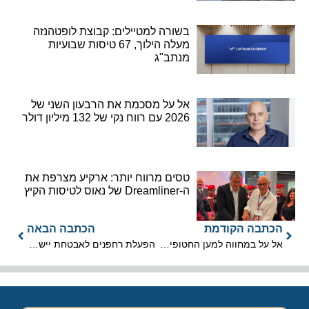
בשורה למטיילים: קבוצת לופטהנזה
מעלה הילוך, 67 טיסות שבועיות
מנתב"ג
אל על מסכמת את הרבעון השני של
2026 עם רווח נקי של 132 מיליון דולר
טסים מרווח יותר: ארקיע מצרפת את
ה-Dreamliner של נאוס לטיסות הקיץ
הכתבה הקודמת
הכתבה הבאה
אל על במחווה למען החטופים והנעדרים
הפעלת רחפנים לאבטחת יישובים באמצעות מוקד שליטה מרכזי בלבד