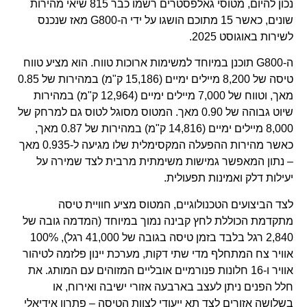
נכון להיום, מטוסי גאלפסטרים רשמו כבר 815 שיאי מהירות
שונים, כאשר 15 מתוכם הושגו על ידי ה-G800 מאז שנכנס
לשירות באוגוסט 2025.
ה-G800 תוכנן במיוחד למשימות ארוכות טווח. הוא מציע טווח
טיסה של 8,200 מיילים ימיים (15,186 ק"מ) במהירות של 0.85
מאך, וטווח של 7,000 מיילים ימיים (12,964 ק"מ) במהירות
שיוט גבוהה של 0.90 מאך. המטוס מסוגל לטוס גם למרחק של
8,000 מיילים ימיים (14,816 ק"מ) במהירות של 0.87 מאך,
כאשר מהירות ההפעלה המקסימלית שלו מגיעה ל-0.935 מאך
– נתון המאפשר גמישות משימתית מרבית לצד שמירה על
יעילות דלק ואמינות תפעולית.
לצד הביצועים הטכנולוגיים, המטוס מציע חוויית טיסה
מתקדמת הכוללת לחץ קבינה נמוך במיוחד (המדמה גובה של
2,840 רגל בלבד בזמן טיסה בגובה של 41,000 רגל), 100%
אוויר צח המתחלף מדי שתי דקות, מערכת יינון פלזמה לטיהור
אוויר ו-16 חלונות פנורמיים אובליים המזוהים עם המותג. את
חלל הפנים ניתן לעצב בארבעה אזורי ישיבה ואירוח, או
בשלושה אזורים לצד תא ייעודי לצוות הטיסה – פתרון אידיאלי