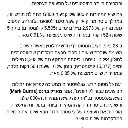
והמהירה ביותר בהיסטוריה של התעופה העסקית.
את שיא המהירות ה-800 שלו קבע ה-G800 בתחילת חודש יוני,
במהלך טיסה מרייקיאוויק שבאיסלנד לסוואנה, ג'ורג'יה. המטוס
גמא מרחק של 2,973 מיילים ימיים (5,505 קילומטרים) בתוך 5
שעות ו-52 דקות, במהירות שיוט ממוצעת של 0.91 מאך.
ב-28 ביוני, הציב המטוס רף חדש לחלוטין כאשר השלים
משימה שוברת שיאים נוספת, הפעם ממלבורן שבאוסטרליה
למולין, אילינוי. טיסה זו כיסתה מרחק עצום של 8,303 מיילים
ימיים (15,377 קילומטרים) בזמן של 16 שעות ו-56 דקות בלבד,
ובמהירות שיוט ממוצעת של 0.85 מאך.
"עם כל מטוס חדש, גאלפסטרים ממשיכה לפרוץ את גבולות
הביצועים עבור לקוחותינו", אמר
מארק ברנס (Mark Burns)
,
נשיא גאלפסטרים. "ההגעה לשיא המהירות ה-800 שלנו
והשלמת הטיסה הרחוקה והמהירה ביותר בתולדות התעשייה
מוכיחות את העוצמה של צי מטוסי הדור הבא שלנו ואת היכולות
המתקדמות של ה-G800".