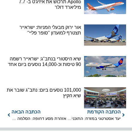
Apollo תרכוש את איזיג'ט ב- 7.7
מיליארד דולר
אור ירוק מבעלי המניות: ישראייר
תצטרף למועדון "סופר פליי"
שיא היסטורי בנתב"ג: ישראייר רשמה
90 טיסות וכ-14,000 נוסעים ביום אחד
101,000 נוסעים ביום: נתב"ג שובר את
שיא הקיץ
הכתבה הקודמת
הכתבה הבאה
יעד אסטרטגי במזרח: התוכנית החדשה להזנקת התיירות מהודו לישראל
אזהרת מסע דחופה: הסלמה ביטחונית חמורה במקסיקו – המלצה לנקיטת משנה זהירות