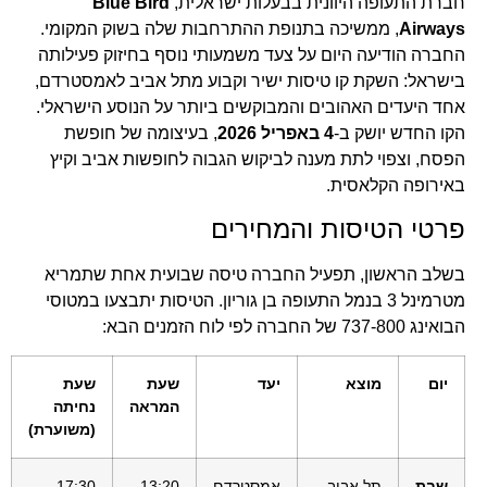
חברת התעופה היוונית בבעלות ישראלית,
Blue Bird
Airways
, ממשיכה בתנופת ההתרחבות שלה בשוק המקומי.
החברה הודיעה היום על צעד משמעותי נוסף בחיזוק פעילותה
בישראל: השקת קו טיסות ישיר וקבוע מתל אביב לאמסטרדם,
אחד היעדים האהובים והמבוקשים ביותר על הנוסע הישראלי.
הקו החדש יושק ב-
4 באפריל 2026
, בעיצומה של חופשת
הפסח, וצפוי לתת מענה לביקוש הגבוה לחופשות אביב וקיץ
באירופה הקלאסית.
פרטי הטיסות והמחירים
בשלב הראשון, תפעיל החברה טיסה שבועית אחת שתמריא
מטרמינל 3 בנמל התעופה בן גוריון. הטיסות יתבצעו במטוסי
הבואינג 737-800 של החברה לפי לוח הזמנים הבא:
יום
מוצא
יעד
שעת
שעת
המראה
נחיתה
(משוערת)
שבת
תל אביב
אמסטרדם
13:20
17:30