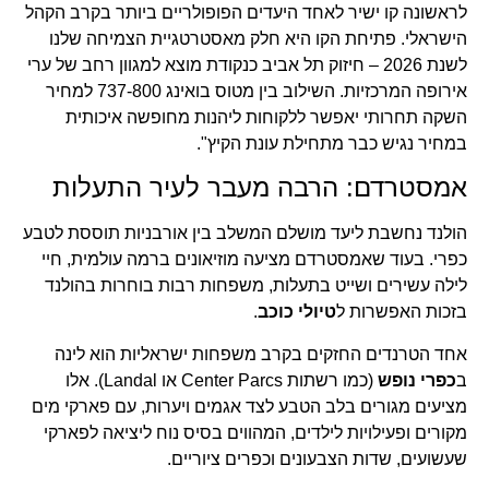
לראשונה קו ישיר לאחד היעדים הפופולריים ביותר בקרב הקהל
הישראלי. פתיחת הקו היא חלק מאסטרטגיית הצמיחה שלנו
לשנת 2026 – חיזוק תל אביב כנקודת מוצא למגוון רחב של ערי
אירופה המרכזיות. השילוב בין מטוס בואינג 737-800 למחיר
השקה תחרותי יאפשר ללקוחות ליהנות מחופשה איכותית
במחיר נגיש כבר מתחילת עונת הקיץ".
אמסטרדם: הרבה מעבר לעיר התעלות
הולנד נחשבת ליעד מושלם המשלב בין אורבניות תוססת לטבע
כפרי. בעוד שאמסטרדם מציעה מוזיאונים ברמה עולמית, חיי
לילה עשירים ושייט בתעלות, משפחות רבות בוחרות בהולנד
בזכות האפשרות ל
טיולי כוכב
.
אחד הטרנדים החזקים בקרב משפחות ישראליות הוא לינה
ב
כפרי נופש
(כמו רשתות Center Parcs או Landal). אלו
מציעים מגורים בלב הטבע לצד אגמים ויערות, עם פארקי מים
מקורים ופעילויות לילדים, המהווים בסיס נוח ליציאה לפארקי
שעשועים, שדות הצבעונים וכפרים ציוריים.