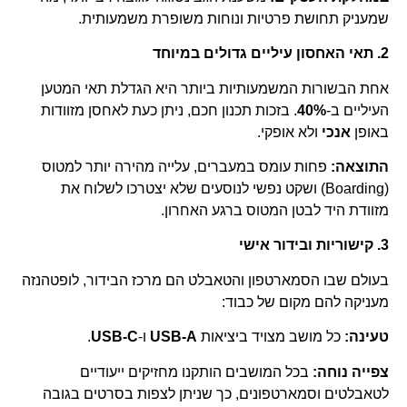
שמעניק תחושת פרטיות ונוחות משופרת משמעותית.
2. תאי האחסון עיליים גדולים במיוחד
אחת הבשורות המשמעותיות ביותר היא הגדלת תאי המטען
העיליים ב-
40%
. בזכות תכנון חכם, ניתן כעת לאחסן מזוודות
באופן
אנכי
ולא אופקי.
התוצאה:
פחות עומס במעברים, עלייה מהירה יותר למטוס
(Boarding) ושקט נפשי לנוסעים שלא יצטרכו לשלוח את
מזוודת היד לבטן המטוס ברגע האחרון.
3. קישוריות ובידור אישי
בעולם שבו הסמארטפון והטאבלט הם מרכז הבידור, לופטהנזה
מעניקה להם מקום של כבוד:
טעינה:
כל מושב מצויד ביציאות
USB-A
ו-
USB-C
.
צפייה נוחה:
בכל המושבים הותקנו מחזיקים ייעודיים
לטאבלטים וסמארטפונים, כך שניתן לצפות בסרטים בגובה