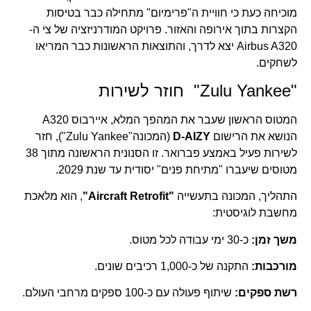
מוכיחה כעת כי חוויית ה"פרימיום" מתחילה כבר בטיסות
הקצרות בתוך אירופה והאזור. פרויקט המודרניזציה של צי ה-
Airbus A320 יצא לדרך, והתוצאות הראשונות כבר המריאו
לשחקים.
"Zulu Yankee" חוזר לשירות
המטוס הראשון שעבר את המהפך המלא, איירבוס A320
הנושא את הרישום
D-AIZY
(המכונה"Zulu Yankee"), חזר
לשירות פעיל באמצע פברואר. זו הסנונית הראשונה מתוך 38
מטוסים שיעברו "מתיחת פנים" יסודית עד שנת 2029.
התהליך, המכונה בתעשייה
"Aircraft Retrofit"
, הוא מלאכת
מחשבת לוגיסטית:
משך זמן:
כ-30 ימי עבודה לכל מטוס.
מורכבות:
התקנה של כ-1,000 רכיבים שונים.
רשת ספקים:
שיתוף פעולה עם כ-100 ספקים מרחבי העולם.