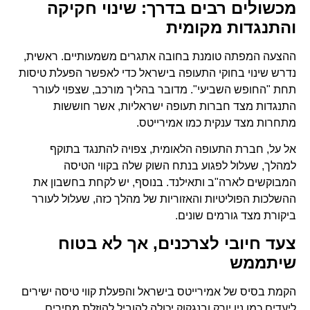
מכשולים רבים בדרך: שינוי חקיקה
והתנגדות מקומית
ההצעה המפתה טומנת בחובה אתגרים משמעותיים. ראשית,
נדרש שינוי בחוקי התעופה בישראל כדי לאפשר הפעלת טיסות
תחת "החופש השביעי". מדובר בהליך מורכב, שצפוי לעורר
התנגדות מצד חברות תעופה ישראליות, אשר חוששות
מתחרות מצד ענקית כמו אמירייטס.
אל על, חברת התעופה הלאומית, צפויה להתנגד בתוקף
למהלך, שעלול לפגוע בנתח השוק שלה בקווי הטיסה
המבוקשים לארה"ב ותאילנד. בנוסף, יש לקחת בחשבון את
ההשלכות הפוליטיות והאזוריות של מהלך כזה, שעלול לעורר
ביקורת מצד גורמים שונים.
צעד חיובי לצרכנים, אך לא בטוח
שיתממש
הקמת בסיס של אמירייטס בישראל והפעלת קווי טיסה ישירים
ליעדים כמו ניו יורק ובנגקוק יכולה להוביל להוזלת מחירים