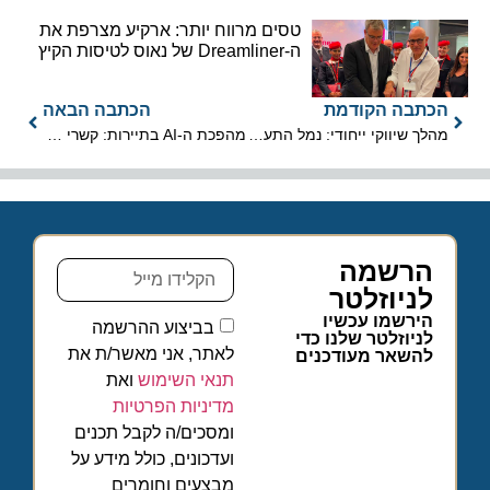
טסים מרווח יותר: ארקיע מצרפת את
ה-Dreamliner של נאוס לטיסות הקיץ
הכתבה הקודמת
הכתבה הבאה
מהלך שיווקי ייחודי: נמל התעופה הראשון בעולם בנושא פוקימון נפתח ביפן
מהפכת ה-AI בתיירות: קשרי תעופה ו-VibeTrip משתפות פעולה
הרשמה
לניוזלטר
הירשמו עכשיו
בביצוע ההרשמה
לניוזלטר שלנו כדי
לאתר, אני מאשר/ת את
להשאר מעודכנים
תנאי השימוש
ואת
מדיניות הפרטיות
ומסכים/ה לקבל תכנים
ועדכונים, כולל מידע על
מבצעים וחומרים