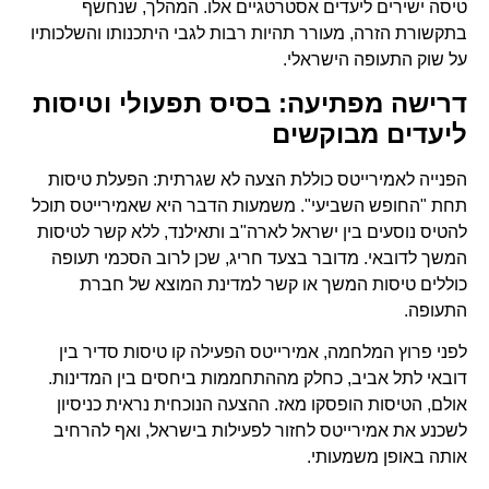
טיסה ישירים ליעדים אסטרטגיים אלו. המהלך, שנחשף
בתקשורת הזרה, מעורר תהיות רבות לגבי היתכנותו והשלכותיו
על שוק התעופה הישראלי.
דרישה מפתיעה: בסיס תפעולי וטיסות
ליעדים מבוקשים
הפנייה לאמירייטס כוללת הצעה לא שגרתית: הפעלת טיסות
תחת "החופש השביעי". משמעות הדבר היא שאמירייטס תוכל
להטיס נוסעים בין ישראל לארה"ב ותאילנד, ללא קשר לטיסות
המשך לדובאי. מדובר בצעד חריג, שכן לרוב הסכמי תעופה
כוללים טיסות המשך או קשר למדינת המוצא של חברת
התעופה.
לפני פרוץ המלחמה, אמירייטס הפעילה קו טיסות סדיר בין
דובאי לתל אביב, כחלק מההתחממות ביחסים בין המדינות.
אולם, הטיסות הופסקו מאז. ההצעה הנוכחית נראית כניסיון
לשכנע את אמירייטס לחזור לפעילות בישראל, ואף להרחיב
אותה באופן משמעותי.