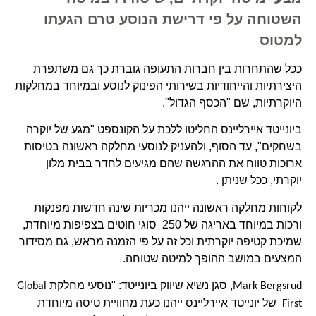
השטוחה על פי דרישת הנוסע טרם הגעתו
למטוס
ככל שהתחרות בין חברות התעופה גוברת כך גם משתפרת
היצירתיות והייחודיות בשירותי הפינוק לנוסע ובמיוחד במחלקות
היוקרתיות, שם "הכסף הגדול".
ביונייטד איירליינס החליטו ללכת על הקונספט "מגע של יוקרה
בשחקים", עד הסוף, ולהעניק לנוסעי מחלקה ראשונה בטיסות
ארוכות טווח את ההרגשה שהם מגיעים לחדר בבית מלון
יוקרתי, ככל שניתן .
לקוחות מחלקה ראשונה ייהנו מכריות שינה חדשות מפנקות
ורכות במיוחד באריגה של 250 סוגי חוטים בצפיפות מיוחדת,
שמיכת קטיפה יוקרתית וכל זה על פי הזמנה מראש, גם מסידור
המצעים במושב ההופך למיטה שטוחה.
, סגן נשיא שיווק ביונייטד: "נוסעי מחלקת
Global
Mark Bergsrud
של יונייטד איירליינס ייהנו כעת מחוויית טיסה מיוחדת
First