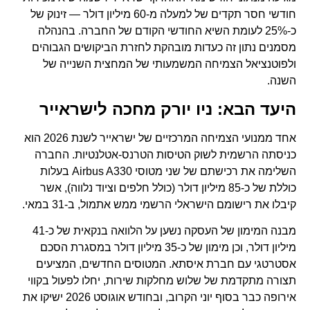
חודשי חסר תקדים של למעלה מ-60 מיליון דולר — זינוק של
כ-25% לעומת השיא החודשי הקודם של החברה. בהנהלה
מסמנים נתון זה כעדות מובהקת לחזרת הביקושים הגבוהים
ולפוטנציאל הצמיחה המשמעותי של המחצית השנייה של
השנה.
היעד הבא: ניו יורק מחכה לישראייר
אחד ממנועי הצמיחה המרכזיים של ישראייר לשנת 2026 הוא
כניסתה הרשמית לשוק הטיסות הטרנס-אטלנטיות. החברה
השלימה את רכישתם של שני מטוסי Airbus A330 בעלות
כוללת של כ-85 מיליון דולר (כולל חלפים וציוד נלווה), אשר
קיבלו את רישומם הישראלי הרשמי ממש אתמול, ב-31 במאי.
מבנה המימון של העסקה נשען על הלוואה בנקאית של כ-41
מיליון דולר, וכן מימון של כ-35 מיליון דולר במסגרת הסכם
אסטרטגי עם חברת איסתא. המטוסים החדשים, המציעים
תצורה מתקדמת של שלוש מחלקות שירות, יחלו לפעול בקווי
אירופה כבר בסוף יוני הקרוב, ובחודש אוגוסט 2026 ישיקו את