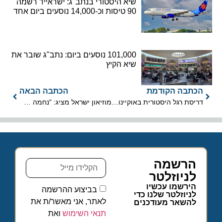
שיא היסטורי בנתב"ג: ישראייר רשמה
90 טיסות וכ-14,000 נוסעים ביום אחד
101,000 נוסעים ביום: נתב"ג שובר את
שיא הקיץ
הכתבה הקודמת
הכתבה הבאה
דריסת רגל היסטורית באוקיינוס השקט: ישראל פותחת שגרירות בפיג'י
מוזיאון ישראל מציג: "נחמה מן המדבר – מגילת ישעיהו השלמה"
הרשמה
לניוזלטר
הירשמו עכשיו
בביצוע ההרשמה
לניוזלטר שלנו כדי
לאתר, אני מאשר/ת את
להשאר מעודכנים
תנאי השימוש
ואת