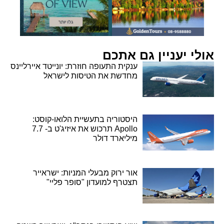
אולי יעניין גם אתכם
ענקית התעופה חוזרת: יונייטד איירליינס
מחדשת את הטיסות לישראל
היסטוריה בתעשיית הלואו-קוסט:
Apollo תרכוש את איזיג'ט ב- 7.7
מיליארד דולר
אור ירוק מבעלי המניות: ישראייר
תצטרף למועדון "סופר פליי"