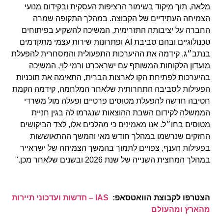
מלאה, תוך מיקוד בשימור הרציפות העסקית ובקידום מנועי
הצמיחה העתידיים של הקבוצה. במהלך התקופה שמרה
החברה על יציבותה התזרימית, המשיכה להשקיע בפיתוחים
טכנולוגיים ובהם סביבת AI ופתרונות שירות עצמי מתקדמים
בנתב״ג, קידמה את ההיערכות התפעולית והמסחרית להפעלת
מועדון הלקוחות המשותף עם ישראכרט ורמי לוי, המשיכה
בהיערכות לפתיחת הקו לארצות הברית, התאימה את תוכניות
הפעילות לסביבה התחרותית שלאחר המלחמה, קידמה הקמת
חטיבה חדשה להפעלת מטוסים פרטיים ופעלה מול משרדי
הממשלה לקידום השבת ההוצאות שנגרמו לה בגין חניית
מטוסים בחו״ל. אנו מאמינים כי מהלכים אלו, לצד הביקושים
החזקים שנרשמו במהלך חודש מאי והמשך ההתאוששות
בפעילות הענף, צפויים לתמוך בהמשך הצמיחה של ישראייר
במהלך המחצית השנייה של שנת 2026 ובשנים שלאחר מכן."
הצטרפו לקבוצת הוואטסאפ:
IAS – חדשות ועדכוני תיירות
מהארץ ומהעולם