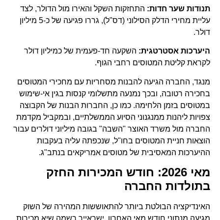
תנודות שער חדות:
התחזקות השקל והאירו מול הדולר, לצד
עליית מחירי הדלק הסילוני (דס"ל), גררו פגיעה של כ-5 מיליון
דולר.
היערכות אסטרטגית:
השקעה חד-פעמית של כמיליון דולר
לקראת קליטת המטוסים רחבי הגוף.
מנגד, החברה הגיעה להבנות מסחריות עם מחכירי המטוסים
בחכירה רטובה, ובכך נמנעה מתשלומי קנסות בגין אי-שימוש
במטוסים בזמן הלחימה. כמו כן, החברות הבנות של הקבוצה
צפויות ליהנות ממנגנוני הסיוע הממשלתיים, ובמקביל מקדמת
החברה מול משרד האוצר "השבה" בגובה מיליוני דולרים עבור
הוצאות חניית המטוסים בחו"ל, שנכפתה עליה בעקבות
ההיערכות המאסיבית של מטוסים אמריקאים בנתב"ג.
מאי 2026: חודש המכירות החזק
בתולדות החברה
האינדיקציה הבולטת ביותר להתאוששות המהירה של השוק
מגיעה מנתוני חודש מאי האחרון. ישראייר רשמה שיא מכירות