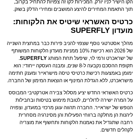
הקו הישיר לניו יורק. המכירות לקו זה צפויות להתחיל בקרוב,
תוך התאמת המחירים להיצע המושבים ומחירי הדלק בשוק.
כרטיס האשראי שיטיס את הלקוחות:
מועדון SUPERFLY
מהלך אסטרטגי נוסף שצפוי להניב פירות כבר במחצית השנייה
של 2026 הוא רכישת 10% ממניות מועדון הלקוחות המשותף
של ישראכרט ורמי לוי, שיפעל תחת המותג
SUPERFLY
.
תקופת ההסכם נקבעה ל-8 שנים, ומבנה העסקה ייחודי: הוא
ימומן באמצעות רכישת כרטיסי טיסה מישראייר ומענק חתימה
מישראכרט, ללא הגדלת המינוף או הוצאות המימון של החברה.
כרטיס האשראי החדש יציע מסלול צבירה אטרקטיבי המבוסס
על המרה ישירה לדולרים, לטובת מימוש בטיסות ובחבילות
הנופש של ישראייר. החברה תהווה עוגן מרכזי במועדון, וצפויה
ליהנות הן מחלקה ברווחי הפעילות והן מסינרגיה מסחרית
רחבה שתגדיל את נאמנות הלקוחות ותחשוף את מוצריה
לקהלים חדשים.