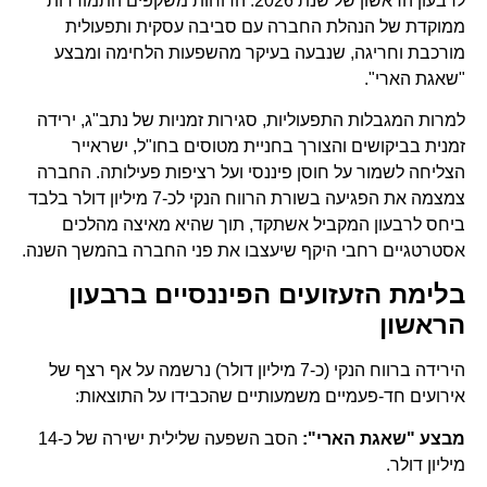
לרבעון הראשון של שנת 2026. הדוחות משקפים התמודדות
ממוקדת של הנהלת החברה עם סביבה עסקית ותפעולית
מורכבת וחריגה, שנבעה בעיקר מהשפעות הלחימה ומבצע
"שאגת הארי".
למרות המגבלות התפעוליות, סגירות זמניות של נתב"ג, ירידה
זמנית בביקושים והצורך בחניית מטוסים בחו"ל, ישראייר
הצליחה לשמור על חוסן פיננסי ועל רציפות פעילותה. החברה
צמצמה את הפגיעה בשורת הרווח הנקי לכ-7 מיליון דולר בלבד
ביחס לרבעון המקביל אשתקד, תוך שהיא מאיצה מהלכים
אסטרטגיים רחבי היקף שיעצבו את פני החברה בהמשך השנה.
בלימת הזעזועים הפיננסיים ברבעון
הראשון
הירידה ברווח הנקי (כ-7 מיליון דולר) נרשמה על אף רצף של
אירועים חד-פעמיים משמעותיים שהכבידו על התוצאות:
מבצע "שאגת הארי":
הסב השפעה שלילית ישירה של כ-14
מיליון דולר.