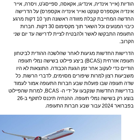
הודיות (אייר אינדיה, אינדיגו, אקאסה, ספייסג'ט, ויסרה, אייר
אינדיה אקספרס קונקט ואייר אינדיה אקספרס) על הדרישה
החדשה המחייבת קבלת מזוודה ראשונה תוך 10 דקות מרגע
כיבוי המנועים וכל השאר תוך מקסימום 30 דקות. חברות
התעופה התבקשו לאשר ולהבטיח לציית לדרישה עד יום שני
הקרוב.
הדרישות החדשות מגיעות לאחר שהלשכה ההודית לביטחון
תעופה אזרחית (BCAS) ביצע פיילוט בשישה נמלי תעופה
הודיים כדי לעקוב אחר זמן הגעת הכבודה. התוצאות לא היו
משביעות רצון למרות שיפורים מסוימים, לדברי הרשות. כל
שדה תעופה שבו פועלות שבע חברות התעופה אמור לעמוד
בדרישות החדשות שנקבעו על ידי ה- BCAS, למרות שהפיילוט
בוצע רק בשישה נמלי תעופה. ההנחיה תיכנס לתוקף ב-26
בפברואר 2024 עבור שבע חברות התעופה.