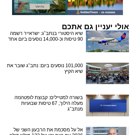
אולי יעניין גם אתכם
שיא היסטורי בנתב"ג: ישראייר רשמה
90 טיסות וכ-14,000 נוסעים ביום אחד
101,000 נוסעים ביום: נתב"ג שובר את
שיא הקיץ
בשורה למטיילים: קבוצת לופטהנזה
מעלה הילוך, 67 טיסות שבועיות
מנתב"ג
אל על מסכמת את הרבעון השני של