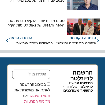
2026 עם רווח נקי של 132 מיליון דולר
טסים מרווח יותר: ארקיע מצרפת את
ה-Dreamliner של נאוס לטיסות הקיץ
הכתבה הקודמת
הכתבה הבאה
איסור כניסת תיירים מאינדונזיה מושהה עד לסוף החודש
התאחדות משרדי הנסיעות: אסיפה של בחירות
הרשמה
לניוזלטר
הירשמו עכשיו
בביצוע ההרשמה
לניוזלטר שלנו כדי
לאתר, אני מאשר/ת את
להשאר מעודכנים
תנאי השימוש
ואת
מדיניות הפרטיות