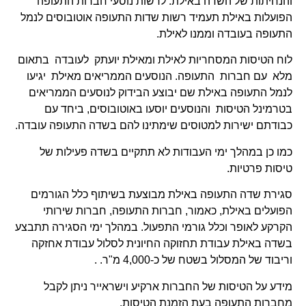
והנחיתות של השדה באילת. לרשות נוסעי חברות התעופה
הפועלות באילת תעמיד רשות שדות התעופה אוטובוסים לנמל
התעופה בעובדה וממנו לאילת.
לוח הטיסות המסחריות לאילת ומאילת יועתק לעובדה בתאום
מלא עם חברות התעופה. הנוסעים הממריאים מאילת יגיעו
לנמל התעופה באילת שם יבוצע הבידוק לנוסעים הממריאים
בטרמינל הטיסות והנוסעים יוסעו באוטובוסים, ביחד עם
כבודתם ישירות למטוסים שימתינו להם בשדה התעופה עובדה.
כמו כן במהלך ימי העבודות לא תתקיים בשדה פעילות של
טיסות פרטיות.
סגירת שדה התעופה באילת מבוצעת בשיתוף כלל הגורמים
הפועלים באילת, כאמור, חברות התעופה, חברות שירותי
הקרקע לאופר וכלל גורמי התפעול. במהלך ימי הסגירה תתבצע
בשדה באילת עבודת תחזוקה החיונית לסלול עבודת אחזקה
וריבוד של המסלול בשטח של כ-4,000 מ"ר. .
מידע על הטיסות של החברות ארקיע וישראייר ניתן לקבל
מחברות התעופה בעת הזמנת הטיסות.