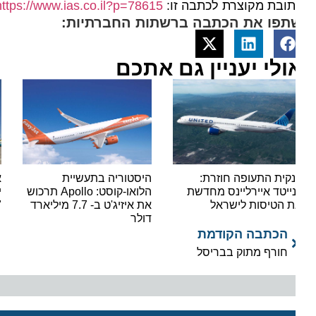
ובת מקוצרת לכתבה זו:
https://www.ias.co.il?p=78615
תפו את הכתבה ברשתות החברתיות:
ולי יעניין גם אתכם
קית התעופה חוזרת:
היסטוריה בתעשיית
אור י
נייטד איירליינס מחדשת
הלואו-קוסט: Apollo תרכוש
ישראי
 הטיסות לישראל
את איזיג'ט ב- 7.7 מיליארד
"סופר
דולר
הכתבה הקודמת
חורף מתוק בבריסל