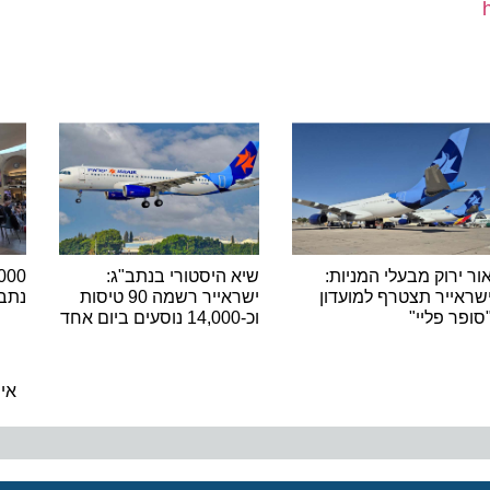
רוק מבעלי המניות:
שיא היסטורי בנתב"ג:
יר תצטרף למועדון
ישראייר רשמה 90 טיסות
נתב"ג ש
 פליי"
וכ-14,000 נוסעים ביום אחד
ה
אירוע 