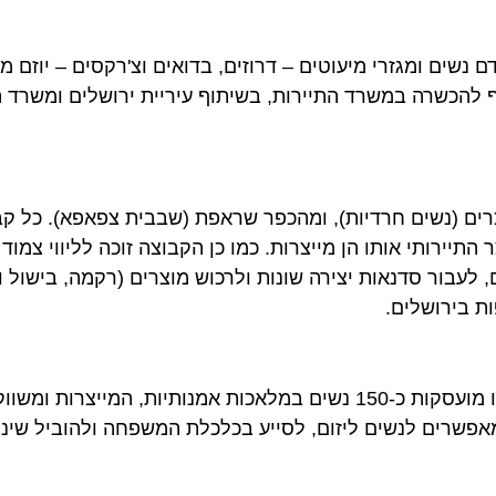
 ומגזרי מיעוטים – דרוזים, בדואים וצ'רקסים – יוזם משרד 
הכשרה במשרד התיירות, בשיתוף עיריית ירושלים ומשרד התמ
ונת הבוכרים (נשים חרדיות), ומהכפר שראפת (שבבית צפאפא). כל קבו
צר התיירותי אותו הן מייצרות. כמו כן הקבוצה זוכה לליווי צמוד ב
בור סדנאות יצירה שונות ולרכוש מוצרים (רקמה, בישול וכו')
כמו כן, החל משנת 2010 פועל פרויקט "נשים בחורפיש", בו מועסקות כ-150 נשים במלאכות אמנותיות, המייצ
רים לנשים ליזום, לסייע בכלכלת המשפחה ולהוביל שינוי חב