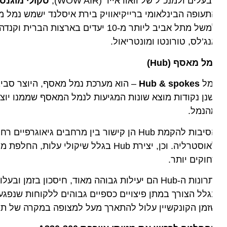
עלים ולמנכ"ל של וואוו אייר (WOW AIR),
סקולי מוגנסן,
הי
עופה הבינלאומי ברייקיאוויק בירת איסלנד ישמש נמל מאסף
למשל מתל אביב ליותר מ-10 יעדים בארצות ה
ג’לס, טורונטו ומונטריאול.
מל מאסף (
Hub
)
מל
Hub & spokes
– הוא מערכת נמל מאסף, היוצר סביבו תנ
נן נקודות מוצא שונות המגיעות לנמל המאסף שממנו יוצאות
הנמל.
הסיבות להקמת Hub הן קישור בין מרחבים גיאוגר
לאוסטרליה. וכן, יצירת Hub בגלל שיקולי 
וקים יותר.
יתרונות ה-Hub הם יעילות גבוהה מאוד, חיסכון בזמן 
לל הצורך במתן פיצויים כספיים גבוהים ללקוחות שנפגעו. עי
מן הקונקשיין עלול להתארך מעל למצופה במקרה של תקלות 