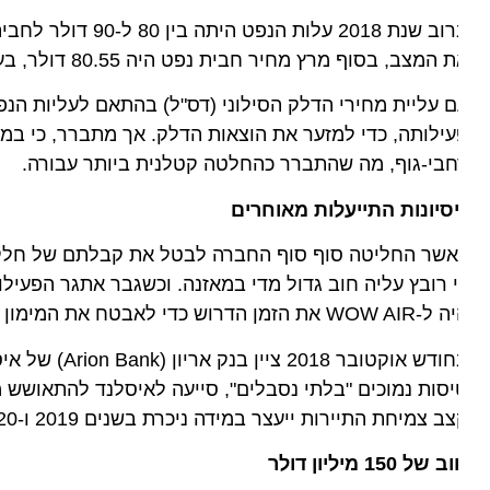
מצב, בסוף מרץ מחיר חבית נפט היה 80.55 דולר, בעוד ששנתיים קודם באותו החודש מחיר הנפט היה נמוך בכ-50 דולר לחבית.
ילותה, כדי למזער את הוצאות הדלק. אך מתברר, כי במקבי
בי-גוף, מה שהתברר כהחלטה קטלנית ביותר עבורה.
סיונות התייעלות מאוחרים
שר החליטה סוף סוף החברה לבטל את קבלתם של חלק מהמטו
 את הזמן הדרוש כדי לאבטח את המימון הדרוש להמשך פעילותה.
בחודש אוקטובר 018
סות נמוכים "בלתי נסבלים", סייעה לאיסלנד להתאושש מהמ
ב צמיחת התיירות ייעצר במידה ניכרת בשנים 2019 ו-2020.
של 150 מיליון דולר