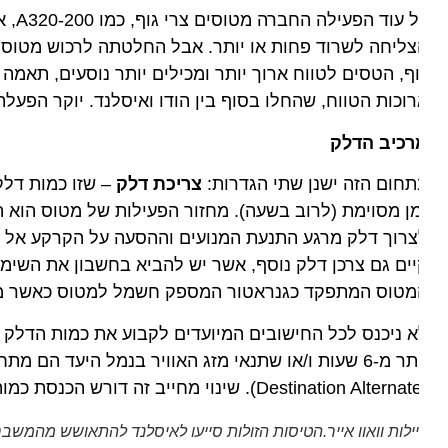
ף, הטסים לטווח ארוך יותר ומכילים יותר נוסעים, תאמה אמנ
וכות הטווח, שהחלו בסוף בין הודו ואיסלנד. יוקר הפעלתם 
רכיב הדלק
חום הזה ישנן שתי הגדרות:
צריכת דלק
– שזו כמות דלק נת
ן מסוימת (לרוב בשעה). מחזור הפעילות של מטוס הוא התנע
רוך דלק מרגע התנעת המנועים וההסעה על הקרקע אל מסלו
טוס המתפקד כגנראטור המספק חשמל למטוס כאשר מנועיו דו
 ניכנס לכל החישובים המיועדים לקבוע את כמות הדלק שמט
יותר מ-6 שעות ו/או שתנאי מזג האוויר בנמל היעד הם מ
ילות וואוו אייר.הטיסות הזולות סייעו לאיסלנד להתאושש מהמשבר הפינ