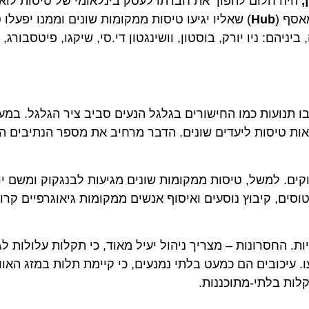
ה חלום להפוך את חברתו לעסק בינלאומי של טיסות לואו-קו
 (
Hub
) שאליו יגיעו טיסות ממקומות שונים וממנו יפעלו טיס
ברית וקנדה, ביניהם: ניו יורק, בוסטון, וושינגטון די.סי, שיקגו, פיטסבורג, 
ועות כמו החישורים בגלגל הנעים סביב ציר הגלגל. במערכת 
 טיסות ליעדים שונים. הדבר מרחיב את מספר הנתיבים האפש
פיים רחוקים. למשל, טיסות ממקומות שונים מגיעות לבנגקוק ומשם יוצא
עלות, החלפת מטוסים, קיבוץ נוסעים ואיסוף אנשים ממקומות גיאוגרפיים קר
ובעלויות. החסרונות – מצריך ניהול יעיל מאוד, כי תקלות עלולות לג
כובים הם כמעט בלתי נמנעים, כי קיימת תלות במזג האוויר. ח
בלתי-מתוכננות.