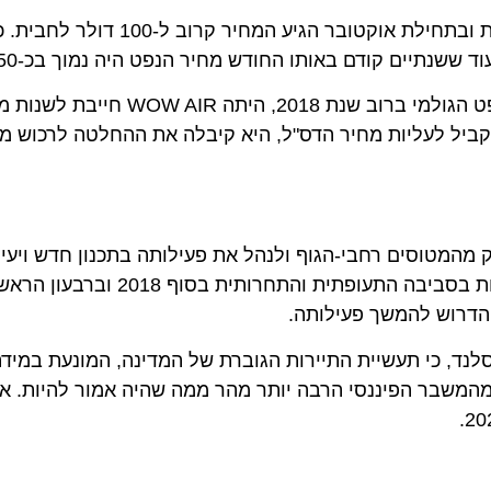
ברוב שנת 2018 עלות הנפט היתה בין 80 ל-90 דולר לחבית ובתחילת אוקטו
עם עליית מחירי הדלק הסילוני (דס"ל) בהתאם לעליות הנפט הגולמי ברוב שנת 2018,
ל לעליות מחיר הדס"ל, היא קיבלה את ההחלטה לרכוש מאיי
סים רחבי-הגוף ולנהל את פעילותה בתכנון חדש ויעיל יות
2 ציין בנק אריון (Arion Bank) של איסלנד, כי תעשיית התיירות הגוברת של המדינה, המונעת ב
שבר הפיננסי הרבה יותר מהר ממה שהיה אמור להיות. אך הב