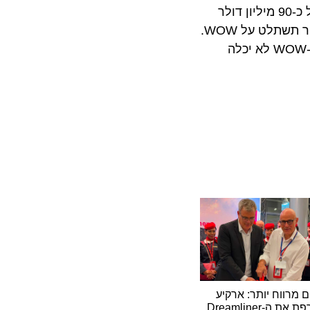
על רקע זה, עם חוב של 150 מיליון דולר נושא ריבית, נעשו כמה ניסיונות אחרונים להציל את החברה. ביניהם השקעה של כ-90 מיליון דולר
בחברה של חברת ההשקעות הפרטית האמריקנית אינדיגו, ניסיון שנכשל. לאחר מכן נכשל גם הניסיון שחברת איסלנדאייר תשתלט על WOW.
כאשר שני הניסיונות האלה כשלו, הסכימו מחזיקי האג"ח של WOW AIR להמיר את החוב של החברה להון. אבל מאחר ו-WOW לא יכלה
וח יותר: ארקיע
מצרפת את ה-Dreamliner