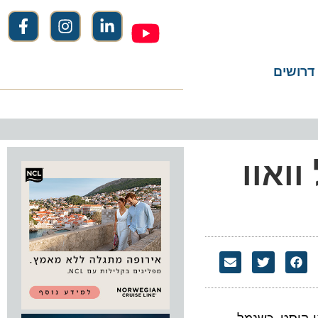
שים
אוו