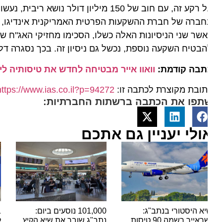
בטיח השקעה נוספת, נכשל גם ניסיון זה. בכך נסגרה דלת ה
תבה קודמת:
וואוו אייר מבטיחה לחדש את טיסותיה לישר
ובת מקוצרת לכתבה זו:
https://www.ias.co.il?p=94272
תפו את הכתבה ברשתות החברתיות:
ולי יעניין גם אתכם
א היסטורי בנתב"ג:
101,000 נוסעים ביום:
בשורה
ישראייר רשמה 90 טיסות
נתב"ג שובר את שיא הקיץ