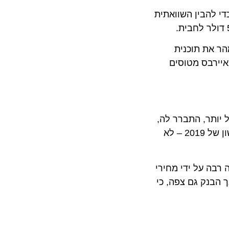
בר הגיע המחיר קרוב ל-100 דולר לחבית. כדי להבין השוואתית
 היתה WOW AIR חייבת לשנות מהר את תוכנית
רבס מטוסים
ר, התברר לה,
כי רובץ עליה חוב גדול מדי במאזנה. וכשגבר אתגר הפעילות בסביבה התעופתית והתחרותית בסוף 2018 וברבעון הראשון של 2019 – לא
מידה רבה על ידי מחירי
נק גם צפה, כי