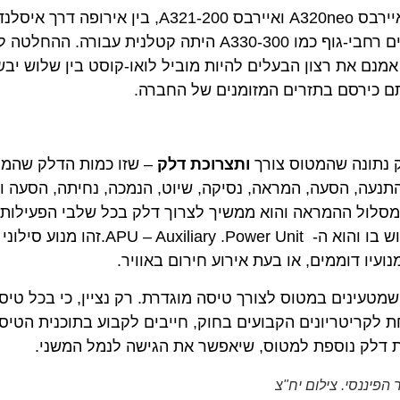
כל עוד הפעילה החברה מטוסים צרי גוף, כמו A320-200, איירבס A320neo ואיירבס A321-200, 
הצליחה לשרוד פחות או יותר. אבל החלטתה לרכוש מטוסים רחבי-גוף כמו A330-300 היתה קטלנ
ם את רצון הבעלים להיות מוביל לואו-קוסט בין שלוש יבשות 
כירסם בתזרים המזומנים של החברה.
ונה שהמטוס צורך
ותצרוכת דלק
– שזו כמות הדלק שהמטוס 
ה, הסעה, המראה, נסיקה, שיוט, הנמכה, נחיתה, הסעה וחני
ל ההמראה והוא ממשיך לצרוך דלק בכל שלבי הפעילות עד ל
קיים גם צרכן דלק נוסף, אשר יש להביא בחשבון את השימוש בו והוא ה- ower Unit
ממים, או בעת אירוע חירום באוויר.
עינים במטוס לצורך טיסה מוגדרת. רק נציין, כי בכל טיסה
תחת לקריטריונים הקבועים בחוק, חייבים לקבוע בתוכנית הטיסה 
נסי. צילום יח"צ