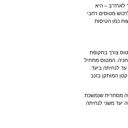
בין אירופה דרך איסלנד לארה"ב – היא
ית עבורה. ההחלטה לרכוש מטוסים רחבי
כמו הטיסות
צורך בתקופת
ה. המטוס מתחיל
נחיתה ביעד.
APU – Auxiliary .P.זהו מנוע סילוני קטן המותקן בזנב
 מסחרית שנמשכת
יעד משני לנחיתה