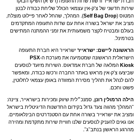
חברת ישראייר ורשות שדות התעופה (רש"א) השיקו הבוקר
שירות חדשני של צ'ק-אין עצמאי הכולל שליחת כבודה לבטן
המטוס (
Self Bag Drop
). המהלך, שהחל לאחר פיילוט מוצלח,
מציב את ישראל בשורה אחת עם שדות התעופה המתקדמים
בעולם ומבטיח לקצר משמעותית את זמני ההמתנה המתישים
בטרמינל.
הראשונה ליישם: ישראייר
ישראייר היא חברת התעופה
הישראלית הראשונה שמטמיעה את מערכת ה-
PSX
Kiosk
המלאה של חברת אמדאוס. השירות מיועד לנוסעים
שביצעו צ'ק-אין מראש באתר החברה ורכשו כבודה, ומאפשר
להם לנהל את תהליך מסירת המזוודה באופן עצמאי לחלוטין,
פשוט וחכם.
הילה הרמולין
רונן
, סמנכ״לית שיווק ומכירות בישראייר, ציינה:
"המהלך מהווה צעד גדול בקידום החדשנות הדיגיטלית בישראל
ומציב את ישראייר בשורה אחת עם הסטנדרטים הבינלאומיים.
אנו גאים להעניק לנוסעים שלנו חוויית שירות מתקדמת ומהירה
מהרגע הראשון בנתב"ג".