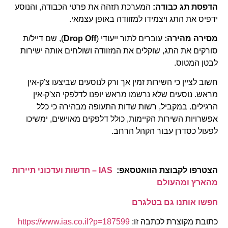
הדפסת תג כבודה:
המערכת תזהה את פרטי הכבודה, והנוסע
ידפיס את התג ויצמידו למזוודה באופן עצמאי.
מסירה מהירה:
עוברים לתור ייעודי (
Drop Off
), שם דייל/ת
סורקים את התג, שוקלים את המזוודה ושולחים אותה ישירות
לבטן המטוס.
חשוב לציין כי השירות זמין אך ורק לנוסעים שביצעו צ'ק-אין
מראש. נוסעים שלא נרשמו מראש יופנו לדלפקי הצ'ק-אין
הרגילים. במקביל, רשות שדות התעופה מבהירה כי כלל
אפשרויות השירות הקיימות, כולל דלפקים מאוישים, ימשיכו
לפעול כסדרן עבור הקהל הרחב.
הצטרפו לקבוצת הוואטסאפ:
IAS – חדשות ועדכוני תיירות
מהארץ ומהעולם
חפשו אותנו גם בטלגרם
כתובת מקוצרת לכתבה זו:
https://www.ias.co.il?p=187599