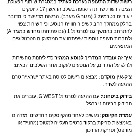
רשות שדות התעופה נערכת לעתיד
במסגרת שיתוף הפעולה,
הציבה רשות שדות התעופה בשלב הראשון 17 קיוסקים
ייעודיים בטרמינל 3 (מגזר G מערב). הרשות מדגישה כי מדובר
בחלק ממהלך רחב לשיפור חוויית הנוסע, וכי השירות צפוי
להתרחב בהמשך גם לטרמינל 1 (עם פתיחתו מחדש במגזר A)
ולחברות תעופה נוספות שיפתחו את הממשקים הטכנולוגיים
המתאימים.
איך זה עובד? המדריך לנוסע המהיר
כדי ליהנות מהשירות
ולדלג על התורים, על הנוסעים לעקוב אחר השלבים הבאים:
צ'ק-אין מוקדם:
מבצעים רישום לטיסה באתר ישראייר טרם
ההגעה לשדה.
בידוק ביטחוני:
עם ההגעה לטרמינל G WEST, עוברים את
הבידוק הביטחוני כרגיל.
עמדת הקיוסק:
ניגשים לאחד מהקיוסקים החדשים ומזדהים
באמצעות סריקת ברקוד כרטיס העלייה למטוס (מהנייד או
מודפס) וסריקת הדרכון.