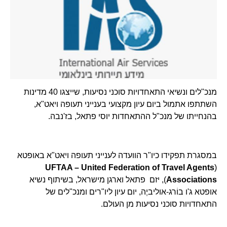
מנכ"לים ונשיאי התאחדויות סוכני נסיעות, שייצגו 40 מדינות
השתתפו אתמול ביום עיון מקצועי בענייני תעופה ויאט"א,
בהנחייתו של מנכ"ל ההתאחדות יוסי פתאל, בז'נבה.
במסגרת תפקידו כיו"ר הוועדה לענייני תעופה ויאט"א באופטא
UFTAA – United Federation of Travel Agents
(
Associations
), יזם פתאל וארגן מישראל, בשיתוף נשיא
אופטא ג'ו בוֹרג-אוליביֶה, יום עיון ליו"רים ומנכ"לים של
התאחדויות סוכני נסיעות מן העולם.