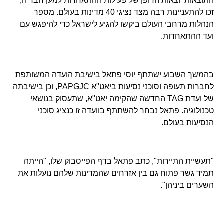
התוצאות יוצאות הדופן של פעילות ההתאחדות למען חבריה,
זכו להתעניינות רבה מצד נציגי 40 מדינות בעולם. מספר
הנהלות מרחבי העולם ביקשו להגיע לישראל כדי להיפגש עם
ועד ההתאחדות.
בהמשך השבוע ישתתף יוסי פתאל בישיבת הועדה המשותפת
לחברות תעופה וסוכני נסיעות ביאט"א PAPGJC, וכן בישיבתה
של ועדת TAG החדשה שהקימה יאט"א, שתעסוק בנושאי
טכנולוגיה. פתאל נבחר להשתתף בוועדה זו כנציג סוכני
הנסיעות בעולם.
"תעשיית התיירות", כתב פתאל בדף הפייסבוק שלו, "הייתה
תמיד גשר פתוח גם בין אזרחים שהמדינות שלהם נועלות את
השערים ביניהן".