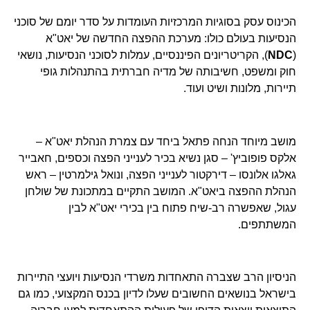
הכינוס עסק בסוגיות המרכזיות העומדות על סדר יומם של סוכני
הנסיעות בעולם כולו: מערכת ההפצה החדשה של יאט"א
(
NDC
), הקריטריונים הפיננסיים, עמלות לסוכני הנסיעות, נושאי
חוק ומשפט, חשיבותה של מדיה חברתית בהתנהלות גופי
תיירות, מלונות ושיט ועוד.
מושב מיוחד הנחה פתאל ביחד עם צמרת הנהלת יאט"א –
אלקס פופוביץ' – סגן נשיא בכיר לענייני הפצה וכספים, חאבייר
גאלגו אלונסו – דירקטור לענייני הפצה, ונואל גילמרטין – ראש
הנהלת ההפצה ביאט"א. המושב התקיים במתכונת של שולחן
עגול, שאפשרה רב-שיח פתוח בין בכירי יאט"א לבין
המשתתפים.
הניסיון הרב שצברה התאחדות משרדי הנסיעות ויועצי התיירות
בישראל בנושאים החשובים שעלו לדיון בכנס המקצועי, כמו גם