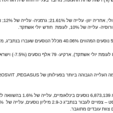
) רשות שדות התעופה, מדובר בעלייה החודשית הגדולה ביות
ארה"ב הייתה היעד המוביל בתנועה מנתב"ג
חברות התעופה הישראליות הטיסו במהלך החודש 566,526 נוסעים המהווים 40.06% מכלל הנוסעים 
על פי נתונים מצטברים: בין ינואר ליולי השנה עברו בנתב"ג 873,139
שעבר