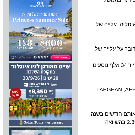
ר בתנועת
 ואליו במהלך יולי, אחריה יוון- עלייה של 21.61%; גרמניה- עלייה של 12%; איטליה- עלייה של
שעברו בנתב"ג, מדובר על עלייה של
אל על הטיסה בחודש יולי 452 אלף נוסעים (עלייה של 8% לעומת יולי אשתקד), ארקיע- 79 אלף נוסעים (7.5%-) וישראייר 34 אלף נוסעים
מבין חברות התעופה המובילות שפעלו בנמל החודש, נרשמה העלייה הגבוהה ביותר בפעילותן של AEGEAN ,AEROSVIT ,PEGASUS ו-
6, נוסעים בינלאומיים, עלייה של 1.6% בהשוואה לאותם חודשים בשנה
ה. על פי צפי רש"ת, במהלך חודשי הקיץ – יולי-אוגוסט – צפויים לעבור בנתב"ג כ-2.9 מיליון נוסעים, עלייה של 2.3% בהשוואה