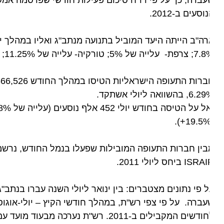
ברה, כך על פי דו"ח סיכום פעילות חודשי שפרסמה אמש (ג'
וסעים ב-2012.
5%; טורקיה- עלייה של 11.25%; ורוסיה- עלייה של 10%, לעומת חודש יולי אשתקד.
, בהשוואה ליולי אשתקד.
IS ביחס ליולי 2011.
שים המקבילים ב-2011. רש"ת נערכה מבעוד מועד עם צוות עובדים מתוגבר.